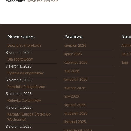
CATEGORIES:
NOWE TECHNOLOGIE
Nowe wpisy:
Archiwa
Stro
Diety przy chorobach
sierpień 2026
Arch
8 sierpnia, 2026
lipiec 2026
Spis T
Dla sportowców
czerwiec 2026
Tagi
7 sierpnia, 2026
maj 2026
Pytania od czytelników
kwiecień 2026
6 sierpnia, 2026
Poradniki Fotograficzne
marzec 2026
5 sierpnia, 2026
luty 2026
Rubryka Czytelników
styczeń 2026
4 sierpnia, 2026
grudzień 2025
Karpaty (Europa Środkowo-
Wschodnia)
listopad 2025
3 sierpnia, 2026
październik 2025