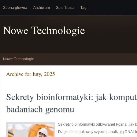
Strona główna
Archiwum
Spis Treści
Tagi
Nowe Technologie
Nowe Technologie
Archive for luty, 2025
Sekrety bioinformatyki: jak kompu
badaniach genomu
Sekrety bioinformatyki odkrywane! Poznaj, jak
Dzięki nim naukowcy szybciej analizują DNA i l