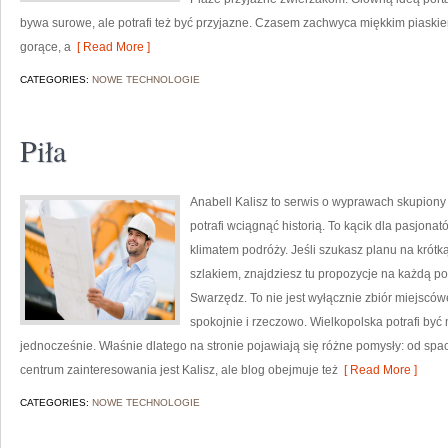
bywa surowe, ale potrafi też być przyjazne. Czasem zachwyca miękkim piaskie
gorące, a
[ Read More ]
CATEGORIES:
NOWE TECHNOLOGIE
Piła
Anabell Kalisz to serwis o wyprawach skupiony 
potrafi wciągnąć historią. To kącik dla pasjona
klimatem podróży. Jeśli szukasz planu na krót
szlakiem, znajdziesz tu propozycje na każdą p
Swarzędz. To nie jest wyłącznie zbiór miejscó
spokojnie i rzeczowo. Wielkopolska potrafi być 
jednocześnie. Właśnie dlatego na stronie pojawiają się różne pomysły: od spa
centrum zainteresowania jest Kalisz, ale blog obejmuje też
[ Read More ]
CATEGORIES:
NOWE TECHNOLOGIE