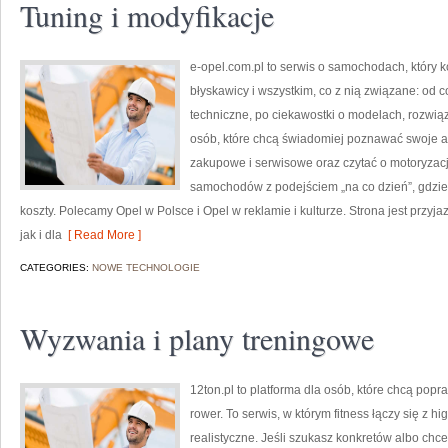
Tuning i modyfikacje
e-opel.com.pl to serwis o samochodach, który k
błyskawicy i wszystkim, co z nią związane: od c
techniczne, po ciekawostki o modelach, rozwiąz
osób, które chcą świadomiej poznawać swoje a
zakupowe i serwisowe oraz czytać o motoryzacji
samochodów z podejściem „na co dzień”, gdzie lic
koszty. Polecamy Opel w Polsce i Opel w reklamie i kulturze. Strona jest przyj
jak i dla
[ Read More ]
CATEGORIES:
NOWE TECHNOLOGIE
Wyzwania i plany treningowe
12ton.pl to platforma dla osób, które chcą pop
rower. To serwis, w którym fitness łączy się z hi
realistyczne. Jeśli szukasz konkretów albo chc