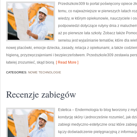
Przedszkole309 to portal poświęcony opiece 
temu, co najważniejsze w pierwszych latach r
wiedzy, w którym opiekunowie, nauczyciele i o
podpowiedzi dotyczące rutyny dnia z maluche
aż po pierwsze lata szkoły. Zobacz także Pomo
serwisu jest wyjaśnianie tematów, które dla wi
nowej placówki, emocje dziecka, zasady, relacja z opiekunami, a także codzi
higieną, przyzwyczajeniami i bezpieczeństwem. Przedszkole309 zestawia pers
łatwiej zrozumieć, skąd biorą
[ Read More ]
CATEGORIES:
NOWE TECHNOLOGIE
Recenzje zabiegów
Estetica – Endermologia to blog tworzony z my
kondycję skóry i jednocześnie rozumieć, jak dz
zabiegi medyczno-estetyczne oraz które zabie
łączy doświadczenie pielęgnacyjną z informac