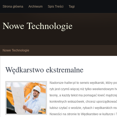
Strona główna
Archiwum
Spis Treści
Tagi
Nowe Technologie
Nowe Technologie
Wędkarstwo ekstremalne
Nadorsze-haller.pl to serwis wędkarski, który p
ryb jest czymś więcej niż tylko weekendowym h
teorię, a każdy tekst ma pomagać łowić mądrzej 
konkretnych wskazówek, chcesz uporządkować s
lubisz czytać o wodzie, rybach i wędkarskich r
Nowości na stronie to Wędkarstwo w kulturze i T