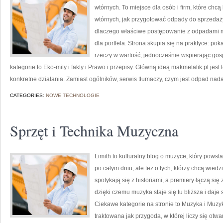
wtórnych. To miejsce dla osób i firm, które chcą
wtórnych, jak przygotować odpady do sprzedaży
dlaczego właściwe postępowanie z odpadami ma
dla portfela. Strona skupia się na praktyce: po
rzeczy w wartość, jednocześnie wspierając go
kategorie to Eko-mity i fakty i Prawo i przepisy. Główną ideą makmetalik.pl jest t
konkretne działania. Zamiast ogólników, serwis tłumaczy, czym jest odpad nad
CATEGORIES:
NOWE TECHNOLOGIE
Sprzęt i Technika Muzyczna
Limith to kulturalny blog o muzyce, który pows
po całym dniu, ale też o tych, którzy chcą wied
spotykają się z historiami, a premiery łączą si
dzięki czemu muzyka staje się tu bliższa i daje 
Ciekawe kategorie na stronie to Muzyka i Muzy
traktowana jak przygoda, w której liczy się otwa