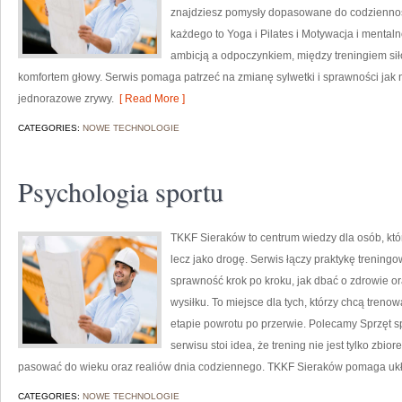
znajdziesz pomysły dopasowane do codzienności
każdego to Yoga i Pilates i Motywacja i menta
ambicją a odpoczynkiem, między treningiem sił
komfortem głowy. Serwis pomaga patrzeć na zmianę sylwetki i sprawności jak na
jednorazowe zrywy.
[ Read More ]
CATEGORIES:
NOWE TECHNOLOGIE
Psychologia sportu
TKKF Sieraków to centrum wiedzy dla osób, któr
lecz jako drogę. Serwis łączy praktykę trening
sprawność krok po kroku, jak dbać o zdrowie o
wysiłku. To miejsce dla tych, którzy chcą trenow
etapie powrotu po przerwie. Polecamy Sprzęt s
serwisu stoi idea, że trening nie jest tylko zbi
pasować do wieku oraz realiów dnia codziennego. TKKF Sieraków pomaga ukła
CATEGORIES:
NOWE TECHNOLOGIE