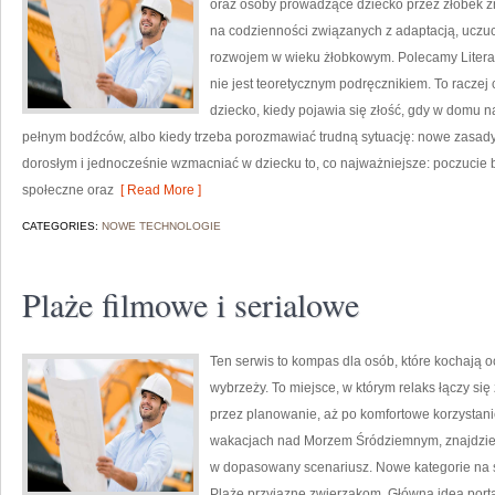
oraz osoby prowadzące dziecko przez żłobek zn
na codzienności związanych z adaptacją, uczuc
rozwojem w wieku żłobkowym. Polecamy Literatur
nie jest teoretycznym podręcznikiem. To raczej
dziecko, kiedy pojawia się złość, gdy w domu 
pełnym bodźców, albo kiedy trzeba porozmawiać trudną sytuację: nowe zasady.
dorosłym i jednocześnie wzmacniać w dziecku to, co najważniejsze: poczucie
społeczne oraz
[ Read More ]
CATEGORIES:
NOWE TECHNOLOGIE
Plaże filmowe i serialowe
Ten serwis to kompas dla osób, które kochają o
wybrzeży. To miejsce, w którym relaks łączy si
przez planowanie, aż po komfortowe korzystani
wakacjach nad Morzem Śródziemnym, znajdziesz
w dopasowany scenariusz. Nowe kategorie na stro
Plaże przyjazne zwierzakom. Główną ideą porta