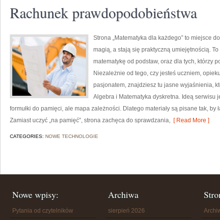
Rachunek prawdopodobieństwa
Strona „Matematyka dla każdego” to miejsce do 
magią, a stają się praktyczną umiejętnością. T
matematykę od podstaw, oraz dla tych, którzy p
Niezależnie od tego, czy jesteś uczniem, opiek
pasjonatem, znajdziesz tu jasne wyjaśnienia, k
Algebra i Matematyka dyskretna. Ideą serwisu j
formułki do pamięci, ale mapa zależności. Dlatego materiały są pisane tak, by
Zamiast uczyć „na pamięć”, strona zachęca do sprawdzania,
[ Read More ]
CATEGORIES:
NOWE TECHNOLOGIE
Nowe wpisy:
Archiwa
Stro
Pytania od czytelników
sierpień 2026
Arch