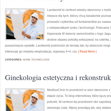
Landworld to centrum wiedzy stworzony z myśl
miejsce dla tych, którzy chcą świadomie pozn
prowadzi czytelnika od fundamentów po zaawa
z ciekawostkami rynku i technologii. Polecam
Hyperauta W świecie samochodów z logo Jaguar
drobne objawy potrafią wskazywać na usterkę, 
poważniejsze wydatki. Landworld podchodzi do tematu tak, by właściciel mógł
interesuje go miejska eksploatacja, wyprawy 4×4, czy
[ Read More ]
CATEGORIES:
NOWE TECHNOLOGIE
Ginekologia estetyczna i rekonstru
MediluxClinic to przestrzeń w sieci stworzone
etapie życia. To blog internetowy, który łączy 
potrzeb. W centrum tej przestrzeni stoi zapobi
własnego ciała. Wpisy powstają tak, aby ułatwia