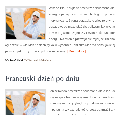
Wikana BioEnergia to przestrzeń stworzona dla 
energii opartej na surowcach biologicznych w 
merytoryczny. Strona porządkuje wiedzę o tym,
odpadowego może stać się paliwem, jak wygląd
gdy w grę wchodzą koszty i wydajność. Katego
energii. Na stronie przewija się myśl, że zmian
wyłącznie w wielkich hasłach, tylko w wyborach: jaki surowiec ma sens, jakie 
paliwa, i jak złożyć to wszystko w sensowny
[ Read More ]
CATEGORIES:
NOWE TECHNOLOGIE
Francuski dzień po dniu
Ten serwis to przestrzeń stworzone dla osób, k
przyswajają francuszczyznę. To fuzja dwóch św
opanowywania języka, który ułatwia komunikacj
impulsu na wyjazd, ale też chcesz ogarnąć fran