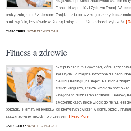
znajdziesz opowieści zbudowane właśnie na ty
Francuski w podróży i Życie we Francji. W cent
praktycznie, ale też z klimatem. Znajdziesz tu opisy z miejsc znanych oraz mnie
punkt wyjścia, lecz równie ważne są krainy pełne różnorodności: wybrzeża
[ R
CATEGORIES:
NOWE TECHNOLOGIE
Fitness a zdrowie
o2fit.pl to centrum aktywności, które łączy dośw
stylu życia. To miejsce stworzone dla osób, któ
nie lubią treningu „na ślepo”. Na stronie znajdz
zrzucić kilogramy, a także wrócić do równowagi
kategorie to Zumba i taniec fitness i Domowy tre
założeniu: każdy może wrócić do ruchu, jeśli d
porządkuje tematy od podstaw: od pierwszych ćwiczeń w domu, przez utrzymani
zaawansowane metody. To przestrzeń,
[ Read More ]
CATEGORIES:
NOWE TECHNOLOGIE