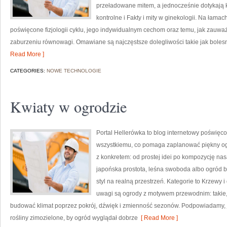
przeładowane mitem, a jednocześnie dotykają ko
kontrolne i Fakty i mity w ginekologii. Na łamac
poświęcone fizjologii cyklu, jego indywidualnym cechom oraz temu, jak zauwa
zaburzeniu równowagi. Omawiane są najczęstsze dolegliwości takie jak boles
Read More ]
CATEGORIES:
NOWE TECHNOLOGIE
Kwiaty w ogrodzie
Portal Hellerówka to blog internetowy poświęc
wszystkiemu, co pomaga zaplanować piękny ogr
z konkretem: od prostej idei po kompozycję nasa
japońska prostota, leśna swoboda albo ogród ba
styl na realną przestrzeń. Kategorie to Krzewy 
uwagi są ogrody z motywem przewodnim: takie,
budować klimat poprzez pokrój, dźwięk i zmienność sezonów. Podpowiadamy, 
rośliny zimozielone, by ogród wyglądał dobrze
[ Read More ]