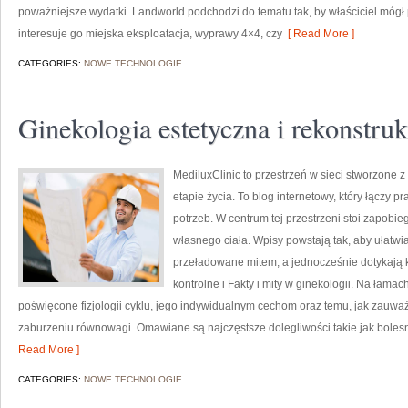
poważniejsze wydatki. Landworld podchodzi do tematu tak, by właściciel mógł
interesuje go miejska eksploatacja, wyprawy 4×4, czy
[ Read More ]
CATEGORIES:
NOWE TECHNOLOGIE
Ginekologia estetyczna i rekonstru
MediluxClinic to przestrzeń w sieci stworzone
etapie życia. To blog internetowy, który łączy 
potrzeb. W centrum tej przestrzeni stoi zapobi
własnego ciała. Wpisy powstają tak, aby ułatwia
przeładowane mitem, a jednocześnie dotykają ko
kontrolne i Fakty i mity w ginekologii. Na łamac
poświęcone fizjologii cyklu, jego indywidualnym cechom oraz temu, jak zauwa
zaburzeniu równowagi. Omawiane są najczęstsze dolegliwości takie jak boles
Read More ]
CATEGORIES:
NOWE TECHNOLOGIE