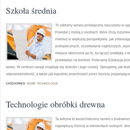
Szkoła średnia
To oddolny serwis poświęcony nauczaniu w uję
Powstał z myślą o osobach, które chcą rozumieć sz
również w większej perspektywie: jak zmieniają
podopiecznych, oczekiwania najbliższych, wyzw
miejsce stworzone po to, by łączyć praktykę z re
przekładać na konkret. Polecamy Edukacja prz
wieku. W centrum uwagi znajduje się dziecko i jego rozwój. Opisujemy, jak b
odpowiedzialność, a także jak łagodnie przechodzić przez kryzysy pojawiające
CATEGORIES:
NOWE TECHNOLOGIE
Technologie obróbki drewna
Ta witryna to wszechstronny serwis o budownic
największą różnicę w elementach nośnych: drew