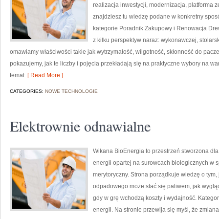
realizacja inwestycji, modernizacja, platforma z
znajdziesz tu wiedzę podane w konkretny spo
kategorie Poradnik Zakupowy i Renowacja Dre
z kilku perspektyw naraz: wykonawczej, stolarsk
omawiamy właściwości takie jak wytrzymałość, wilgotność, skłonność do paczeni
pokazujemy, jak te liczby i pojęcia przekładają się na praktyczne wybory na war
temat
[ Read More ]
CATEGORIES:
NOWE TECHNOLOGIE
Elektrownie odnawialne
Wikana BioEnergia to przestrzeń stworzona dla 
energii opartej na surowcach biologicznych w 
merytoryczny. Strona porządkuje wiedzę o tym,
odpadowego może stać się paliwem, jak wygląd
gdy w grę wchodzą koszty i wydajność. Katego
energii. Na stronie przewija się myśl, że zmian