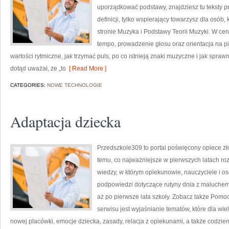
uporządkować podstawy, znajdziesz tu teksty pr
definicji, tylko wspierający towarzysz dla osób
stronie Muzyka i Podstawy Teorii Muzyki. W cen
tempo, prowadzenie głosu oraz orientacja na pi
wartości rytmiczne, jak trzymać puls, po co istnieją znaki muzyczne i jak sprawn
dotąd uważał, że „to
[ Read More ]
CATEGORIES:
NOWE TECHNOLOGIE
Adaptacja dziecka
Przedszkole309 to portal poświęcony opiece 
temu, co najważniejsze w pierwszych latach r
wiedzy, w którym opiekunowie, nauczyciele i o
podpowiedzi dotyczące rutyny dnia z maluche
aż po pierwsze lata szkoły. Zobacz także Pomo
serwisu jest wyjaśnianie tematów, które dla wi
nowej placówki, emocje dziecka, zasady, relacja z opiekunami, a także codzi