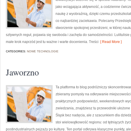
jako wciągająca aktywność, a codzienne ćwicze
naukę z wyobraźnią, dzięki czemu przedszkolak
co najbardziej zaciekawia. Polecamy Przedsiębi
stworzenie spokojnej przestrzeni, w której na
sztywnych reguł, pojawia się swoboda i zachęta do samodzielności. Lulituli
małe krok naprzód jest tu ważne i warte docenienia. Treści
[ Read More ]
CATEGORIES:
NOWE TECHNOLOGIE
Jaworzno
Ta platforma to blog podróżniczy skoncentrowan
zbieramy pomysły na odkrywanie miejscowości i
praktycznych podpowiedzi, weekendowych wyci
zwiedzania, znajdziesz tu przewodniki ułożone 
Śląsk bez nadęcia, ale z szacunkiem dla dziedz
stoi wielowątkowość regionu: od tętniących życ
postindustrialnych pejzaży po kulturę. Ten portal odkrywa klasyczne punkty, ale