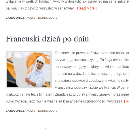
wyłącznie w wielkich hasłach, tylko w wyborach: jaki surowiec ma sens, jakie 
paliwa, i jak złożyć to wszystko w sensowny
[ Read More ]
CATEGORIES:
NOWE TECHNOLOGIE
Francuski dzień po dniu
Ten serwis to przestrzeń stworzone dla osób, k
przyswajają francuszczyznę. To fuzja dwóch św
opanowywania języka, który ułatwia komunikacj
impulsu na wyjazd, ale też chcesz ogarnąć fran
znajdziesz opowieści zbudowane właśnie na ty
Francuski w podróży i Życie we Francji. W cent
praktycznie, ale też z klimatem. Znajdziesz tu opisy z miejsc znanych oraz mnie
punkt wyjścia, lecz równie ważne są krainy pełne różnorodności: wybrzeża
[ R
CATEGORIES:
NOWE TECHNOLOGIE