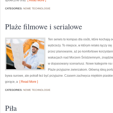
społeczne oraz
[ Read More ]
CATEGORIES:
NOWE TECHNOLOGIE
Plaże filmowe i serialowe
Ten serwis to kompas dla osób, które kochają o
wybrzeży. To miejsce, w którym relaks łączy si
przez planowanie, aż po komfortowe korzystani
wakacjach nad Morzem Śródziemnym, znajdziesz
w dopasowany scenariusz. Nowe kategorie na stro
Plaże przyjazne zwierzakom. Główną ideą porta
bywa surowe, ale potrafi też być przyjazne. Czasem zachwyca miękkim piaskie
gorące, a
[ Read More ]
CATEGORIES:
NOWE TECHNOLOGIE
Piła