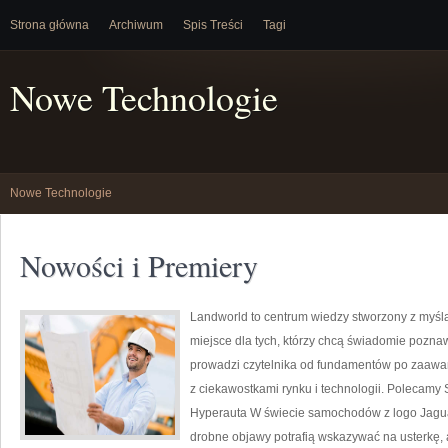
Strona główna
Archiwum
Spis Treści
Tagi
Nowe Technologie
Nowe Technologie
Nowości i Premiery
Landworld to centrum wiedzy stworzony z myśl
miejsce dla tych, którzy chcą świadomie pozn
prowadzi czytelnika od fundamentów po zaawa
z ciekawostkami rynku i technologii. Polecam
Hyperauta W świecie samochodów z logo Jaguar
drobne objawy potrafią wskazywać na usterkę, 