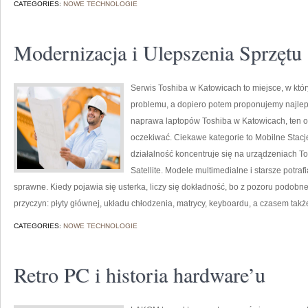
CATEGORIES:
NOWE TECHNOLOGIE
Modernizacja i Ulepszenia Sprzętu
Serwis Toshiba w Katowicach to miejsce, w kt
problemu, a dopiero potem proponujemy najleps
naprawa laptopów Toshiba w Katowicach, ten op
oczekiwać. Ciekawe kategorie to Mobilne Sta
działalność koncentruje się na urządzeniach Tos
Satellite. Modele multimedialne i starsze potrafi
sprawne. Kiedy pojawia się usterka, liczy się dokładność, bo z pozoru podob
przyczyn: płyty głównej, układu chłodzenia, matrycy, keyboardu, a czasem takż
CATEGORIES:
NOWE TECHNOLOGIE
Retro PC i historia hardware’u