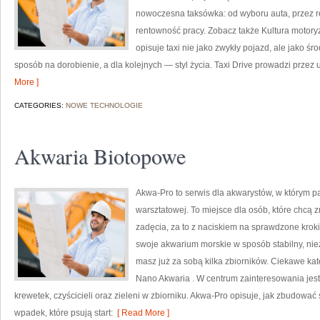
nowoczesna taksówka: od wyboru auta, przez re
rentowność pracy. Zobacz także Kultura motory
opisuje taxi nie jako zwykły pojazd, ale jako śr
sposób na dorobienie, a dla kolejnych — styl życia. Taxi Drive prowadzi przez ul
More ]
CATEGORIES:
NOWE TECHNOLOGIE
Akwaria Biotopowe
Akwa-Pro to serwis dla akwarystów, w którym p
warsztatowej. To miejsce dla osób, które chcą
zadęcia, za to z naciskiem na sprawdzone kroki
swoje akwarium morskie w sposób stabilny, nieza
masz już za sobą kilka zbiorników. Ciekawe kat
Nano Akwaria . W centrum zainteresowania jes
krewetek, czyścicieli oraz zieleni w zbiorniku. Akwa-Pro opisuje, jak zbudować 
wpadek, które psują start:
[ Read More ]