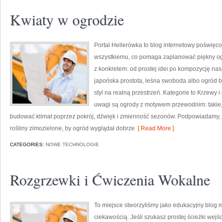
Kwiaty w ogrodzie
Portal Hellerówka to blog internetowy poświęc
wszystkiemu, co pomaga zaplanować piękny ogr
z konkretem: od prostej idei po kompozycję nasa
japońska prostota, leśna swoboda albo ogród ba
styl na realną przestrzeń. Kategorie to Krzewy 
uwagi są ogrody z motywem przewodnim: takie,
budować klimat poprzez pokrój, dźwięk i zmienność sezonów. Podpowiadamy, 
rośliny zimozielone, by ogród wyglądał dobrze
[ Read More ]
CATEGORIES:
NOWE TECHNOLOGIE
Rozgrzewki i Ćwiczenia Wokalne
To miejsce stworzyliśmy jako edukacyjny blog 
ciekawością. Jeśli szukasz prostej ścieżki wej