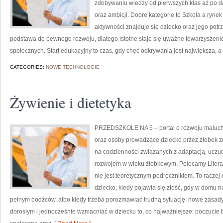
zdobywaniu wiedzy od pierwszych klas aż po d
oraz ambicji. Dobre kategorie to Szkoła a ryne
aktywności znajduje się dziecko oraz jego potr
podstawa do pewnego rozwoju, dlatego istotne staje się uważne towarzyszeni
społecznych. Start edukacyjny to czas, gdy chęć odkrywania jest największa, a
CATEGORIES:
NOWE TECHNOLOGIE
Żywienie i dietetyka
PRZEDSZKOLE NA 5 – portal o rozwoju maluch
oraz osoby prowadzące dziecko przez żłobek zn
na codzienności związanych z adaptacją, uczuc
rozwojem w wieku żłobkowym. Polecamy Literatur
nie jest teoretycznym podręcznikiem. To raczej
dziecko, kiedy pojawia się złość, gdy w domu 
pełnym bodźców, albo kiedy trzeba porozmawiać trudną sytuację: nowe zasady.
dorosłym i jednocześnie wzmacniać w dziecku to, co najważniejsze: poczucie