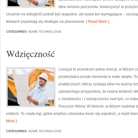
Idea serwisu jest prosta: towarzyszyć w przejśc
Uczenie na odległość potrafi być wygodne, ale bywa też wymagające – szczegó
tekstach pojawiają się strategie na planowanie
[ Read More ]
CATEGORIES:
NOWE TECHNOLOGIE
Wdzięczność
Lovsy.pl to przestrzeń pełne emocji, w którym c
przekształca proste momenty w małe święto. To s
praktycznych, którzy szukają słów na ważną roz
zamiast tego przypomina, że realna bliskość sk
z cierpliwości i z wdzięczności nad tym, co nat
Poczucie Winny. W świecie, w którym nadmiar b
oddech. To ciepły kąt, gdzie wnętrze człowieka może się uspokoić, a myśli kla
More ]
CATEGORIES:
NOWE TECHNOLOGIE