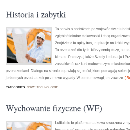
Historia i zabytki
To serwis o podróżach po województwie lubelsk
zgłębiać lokalne ciekawostki i chcą organizo
Znajdziesz tu opisy tras, inspiracje na krótki 
To przestrzeń dla tych, którzy cenią ciszę, ale 
klimatu. Przeczytaj także Szkoły i edukacja i P
zaskakiwać: raz kusi malowniczymi miasteczka
przestrzeniami. Dlatego na stronie pojawiają się treści, które pomagają selekc
jesiennych przechadzek po zimowe wypady. W centrum uwagi jest zawsze
[ R
CATEGORIES:
NOWE TECHNOLOGIE
Wychowanie fizyczne (WF)
Lulitulisie to platforma naukowa stworzona z my
towarzyszyć uczenie się w sposób naturalny. 