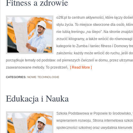
Fitness a zdrowie
o2fit.pl to centrum aktywności, które łączy dośw
stylu życia. To miejsce stworzone dla osób, któ
nie lubią treningu „na ślepo”. Na stronie znajdz
zrzucić kilogramy, a także wrócić do równowagi
kategorie to Zumba i taniec fitness i Domowy tre
założeniu: każdy może wrócić do ruchu, jeśli d
porządkuje tematy od podstaw: od pierwszych ćwiczeń w domu, przez utrzymani
zaawansowane metody. To przestrzeń,
[ Read More ]
CATEGORIES:
NOWE TECHNOLOGIE
Edukacja i Nauka
Szkoła Podstawowa w Popowie to środowisko, w
wspieraniem rozwoju. Strona internetowa szko
społeczności szkolnej oraz uwydatnia kierunek