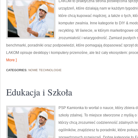
LAKOM to praktyczna strona poświęcona sprzę
urządzeń, które działają nam w każdym tygodni
które chcą kupować mądrzej, a także o tych, kt
komputer zwalnia. Inne kategorie to DIY & modd
recykling. W świecie, w którym marketingowe o
zrozumiałość i wiarygodność. Zamiast pustych
benchmarki, poradniki oraz podpowiedzi, które pomagają dopasować sprzęt do
LAKOM opisuje desktopy i komputery przenośne, ale też cały ekosystem: proc
More ]
CATEGORIES:
NOWE TECHNOLOGIE
Edukacja i Szkoła
PSP Kamionka to wortal o nauce, który zbiera d
szkoły zdalnej. To miejsce stworzone z myślą 
którzy chcą zrozumieć codzienność zdalnych lekc
ogólników, znajdziesz tu poradniki, które poka
sprawdzonych rozwiązań. Dobre kategorie to Edu