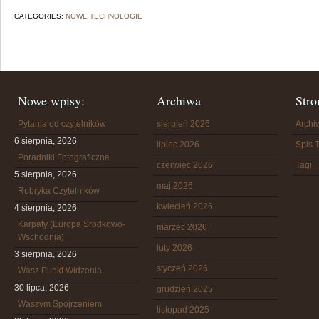
CATEGORIES:
NOWE TECHNOLOGIE
Nowe wpisy:
Archiwa
Stro
Pytania od czytelników
sierpień 2026
Arch
6 sierpnia, 2026
lipiec 2026
Spis T
Poradniki Fotograficzne
czerwiec 2026
Tagi
5 sierpnia, 2026
maj 2026
Rubryka Czytelników
kwiecień 2026
4 sierpnia, 2026
Karpaty (Europa Środkowo-
marzec 2026
Wschodnia)
luty 2026
3 sierpnia, 2026
styczeń 2026
Wasz Punkt Widzenia
30 lipca, 2026
grudzień 2025
Waszym Spojrzeniem
listopad 2025