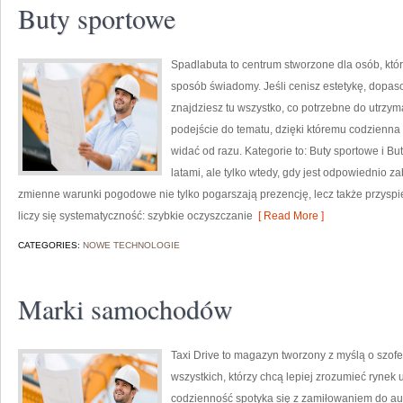
Buty sportowe
Spadlabuta to centrum stworzone dla osób, któ
sposób świadomy. Jeśli cenisz estetykę, dopas
znajdziesz tu wszystko, co potrzebne do utrzym
podejście do tematu, dzięki któremu codzienna d
widać od razu. Kategorie to: Buty sportowe i But
latami, ale tylko wtedy, gdy jest odpowiednio z
zmienne warunki pogodowe nie tylko pogarszają prezencję, lecz także przyspi
liczy się systematyczność: szybkie oczyszczanie
[ Read More ]
CATEGORIES:
NOWE TECHNOLOGIE
Marki samochodów
Taxi Drive to magazyn tworzony z myślą o szof
wszystkich, którzy chcą lepiej zrozumieć rynek 
codzienność spotyka się z zamiłowaniem do aut 