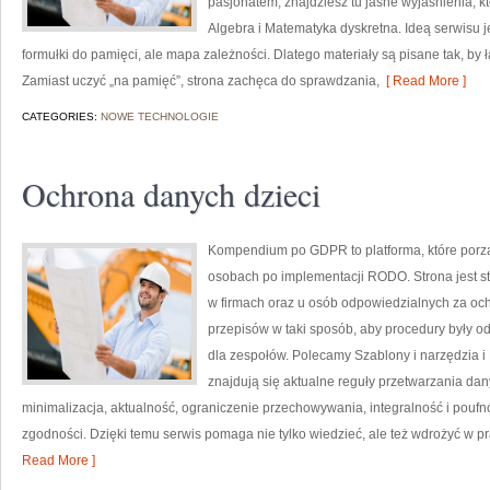
pasjonatem, znajdziesz tu jasne wyjaśnienia, k
Algebra i Matematyka dyskretna. Ideą serwisu j
formułki do pamięci, ale mapa zależności. Dlatego materiały są pisane tak, by
Zamiast uczyć „na pamięć”, strona zachęca do sprawdzania,
[ Read More ]
CATEGORIES:
NOWE TECHNOLOGIE
Ochrona danych dzieci
Kompendium po GDPR to platforma, które porzą
osobach po implementacji RODO. Strona jest 
w firmach oraz u osób odpowiedzialnych za ochro
przepisów w taki sposób, aby procedury były o
dla zespołów. Polecamy Szablony i narzędzia 
znajdują się aktualne reguły przetwarzania da
minimalizacja, aktualność, ograniczenie przechowywania, integralność i poufn
zgodności. Dzięki temu serwis pomaga nie tylko wiedzieć, ale też wdrożyć w p
Read More ]