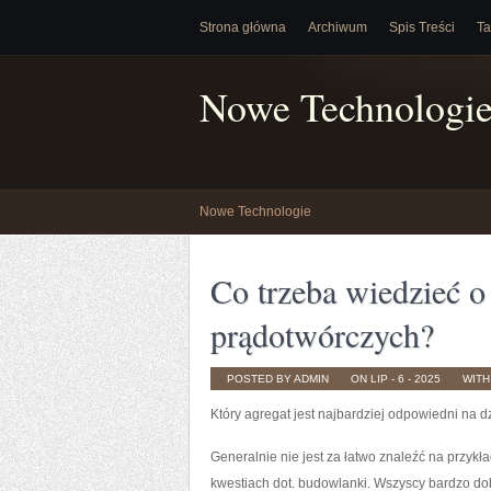
Strona główna
Archiwum
Spis Treści
Ta
Nowe Technologi
Nowe Technologie
Co trzeba wiedzieć 
prądotwórczych?
POSTED BY ADMIN
ON LIP - 6 - 2025
WIT
Który agregat jest najbardziej odpowiedni na d
Generalnie nie jest za łatwo znaleźć na przykł
kwestiach dot. budowlanki. Wszyscy bardzo dob