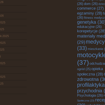
026
(26)
dom
(26)
dziec
commerce
(27)
egzaminy
(28)
f
026
(26)
fitness medyc
genetyka
(30
2025
edukacyjne
(26)
2025
korepetycje
(28
materiały me
ik 2025
medycy
(29)
2025
(33)
mieszkanie
(
2025
motocykl
5
(37)
2025
odchudza
opieka
ogród
(25)
społeczna
(28)
2025
zdrowotna
(3
025
profilaktyka
przychodnia
(
Psychologia
(26)
P
rece
Społeczna
(23)