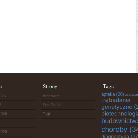
a
Strony
Tagi:
apteka
(26)
aranża
2026
Archiwum
badania
(25)
6
Spis Treści
genetyczne
(
biotechnologi
2026
Tagi
budownictw
choroby
(3
2026
diagnostyka
(27