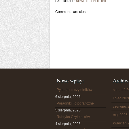
CATEGORIES:
NOWE TECHNOLOGIE
Comments are closed.
Nowe wpisy:
Archiw
Pytania od czytelników
sierpień 
6 sierpnia, 2026
lipiec 202
Poradniki Fotograficzne
czerwiec 
5 sierpnia, 2026
maj 2026
Rubryka Czytelników
kwiecień 
4 sierpnia, 2026