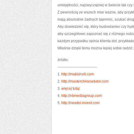
umiejętności, najzwyczajniej w świecie tak czy
Z pewnością ze wszech miar ważne, aby przykła
mają absolutnie żadnych tajemnic, szukać drogą
Aby dowiedzieć się, który budowlaniec czy hyd
aby szczegółowo zapoznać się z różnego rodza
każdym przypadku opinia klienta dot. przykład
Właśnie dzięki temu można lepiej sobie radzić 
źródło:
———————————
1.
http://makishvili.com
2.
http://masterchinesetutor.com
3.
więcej tutaj
4.
http://nbmediagroup.com
5.
http://newtel-invent.com