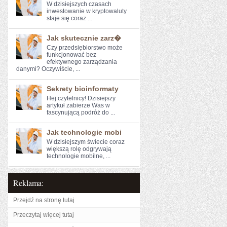
W ⁤dzisiejszych czasach
⁢inwestowanie w kryptowaluty
staje się coraz ...
Jak skutecznie zarz�
Czy przedsiębiorstwo może
‌funkcjonować bez
⁢efektywnego⁤ zarządzania
danymi? Oczywiście, ...
Sekrety bioinformaty
Hej⁤ czytelnicy! Dzisiejszy
artykuł zabierze Was w
fascynującą podróż⁣ do ...
Jak technologie mobi
W dzisiejszym świecie coraz
większą rolę odgrywają
technologie mobilne, ...
Reklama:
Przejdź na stronę tutaj
Przeczytaj więcej tutaj