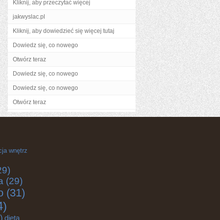
Kliknij, aby przeczytać więcej
jakwyslac.pl
Kliknij, aby dowiedzieć się więcej tutaj
Dowiedz się, co nowego
Otwórz teraz
Dowiedz się, co nowego
Dowiedz się, co nowego
Otwórz teraz
cja wnętrz
29)
a
(29)
o
(31)
4)
)
dieta