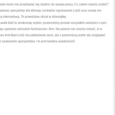
 siak może nie przykładać się zbytnio do swojej pracy. Co zatem należy zrobić?
dowo specjalisty dla którego centralne ogrzewanie Łódź oraz reszta nie
 internetową. To prawdziwy strzał w dziesiątkę.
raulik łódź to doskonały wybór, powinniśmy przede wszystkim wiedzieć o tym,
ju opiniami odnośnie fachowców i firm. Na pewno nie można mówić, iż w
owo Inst-Bud Łódź ma jakikolwiek sens, ale z pewnością warto się rozglądać.
z szukaniem specjalistów. I to jest świetna wiadomość!