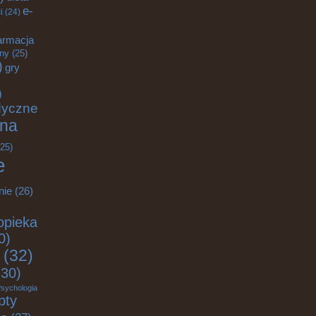
e-
i
(24)
armacja
zny
(25)
)
gry
)
dyczne
na
25)
e
nie
(26)
opieka
0)
(32)
30)
sychologia
pty