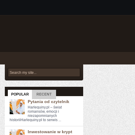
POPULAR
RECENT
Pytania od czytelnik
Harlequiny.pl – świat
romansów, emocji i
niezapomnianych
historiiHarlequiny.pl to serwis ...
Inwestowanie w krypt