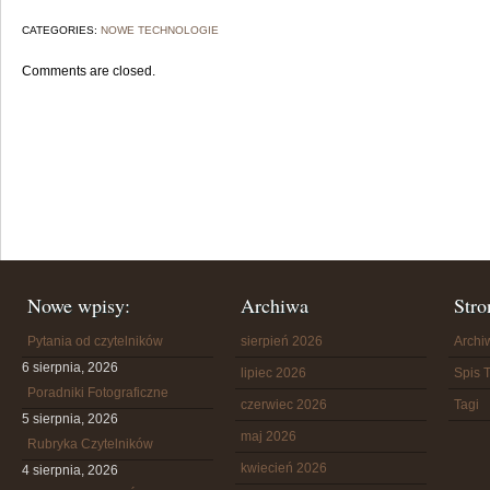
CATEGORIES:
NOWE TECHNOLOGIE
Comments are closed.
Nowe wpisy:
Archiwa
Stro
Pytania od czytelników
sierpień 2026
Arch
6 sierpnia, 2026
lipiec 2026
Spis T
Poradniki Fotograficzne
czerwiec 2026
Tagi
5 sierpnia, 2026
maj 2026
Rubryka Czytelników
kwiecień 2026
4 sierpnia, 2026