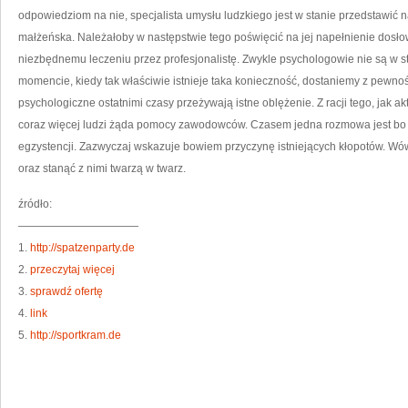
MY
odpowiedziom na nie, specjalista umysłu ludzkiego jest w stanie przedstawić
ŻE
Z
małżeńska. Należałoby w następstwie tego poświęcić na jej napełnienie dosłow
BĘ
D
niezbędnemu leczeniu przez profesjonalistę. Zwykle psychologowie nie są w s
momencie, kiedy tak właściwie istnieje taka konieczność, dostaniemy z pewnoś
psychologiczne ostatnimi czasy przeżywają istne oblężenie. Z racji tego, jak ak
coraz więcej ludzi żąda pomocy zawodowców. Czasem jedna rozmowa jest bo w
egzystencji. Zazwyczaj wskazuje bowiem przyczynę istniejących kłopotów. Wó
oraz stanąć z nimi twarzą w twarz.
źródło:
———————————
1.
http://spatzenparty.de
2.
przeczytaj więcej
3.
sprawdź ofertę
4.
link
5.
http://sportkram.de