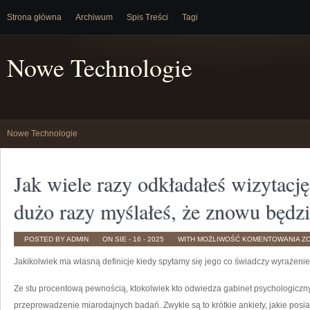
Strona główna
Archiwum
Spis Treści
Tagi
Nowe Technologie
Nowe Technologie
Jak wiele razy odkładałeś wizytację
dużo razy myślałeś, że znowu będzi
JA
POSTED BY ADMIN
ON SIE - 16 - 2025
WITH
MOŻLIWOŚĆ KOMENTOWANIA
Z
WI
R
Jakikolwiek ma własną definicje kiedy spytamy się jego co świadczy wyrażeni
O
WI
U
D
Ze stu procentową pewnością, ktokolwiek kto odwiedza gabinet psychologiczn
JA
D
przeprowadzenie miarodajnych badań. Zwykle są to krótkie ankiety, jakie posi
R