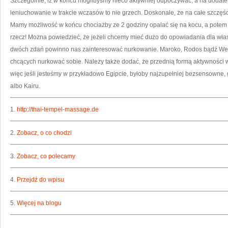
Szczególnie, iż w końcu moglibyśmy nieco aktywniej odpoczywać, a na dodate
leniuchowanie w trakcie wczasów to nie grzech. Doskonale, że na całe szczęś
Mamy możliwość w końcu chociażby ze 2 godziny opalać się na kocu, a pote
rzecz! Można powiedzieć, że jeżeli chcemy mieć dużo do opowiadania dla wła
dwóch zdań powinno nas zainteresować nurkowanie. Maroko, Rodos bądź Wene
chcących nurkować sobie. Należy także dodać, że przednią formą aktywności 
więc jeśli jesteśmy w przykładowo Egipcie, byłoby najzupełniej bezsensowne,
albo Kairu.
1.
http://thai-tempel-massage.de
2.
Zobacz, o co chodzi
3.
Zobacz, co polecamy
4.
Przejdź do wpisu
5.
Więcej na blogu