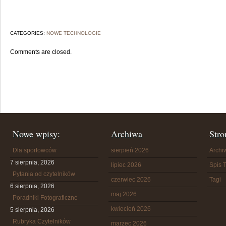
CATEGORIES:
NOWE TECHNOLOGIE
Comments are closed.
Nowe wpisy:
Archiwa
Stro
Dla sportowców
sierpień 2026
Arch
7 sierpnia, 2026
lipiec 2026
Spis T
Pytania od czytelników
czerwiec 2026
Tagi
6 sierpnia, 2026
maj 2026
Poradniki Fotograficzne
kwiecień 2026
5 sierpnia, 2026
Rubryka Czytelników
marzec 2026