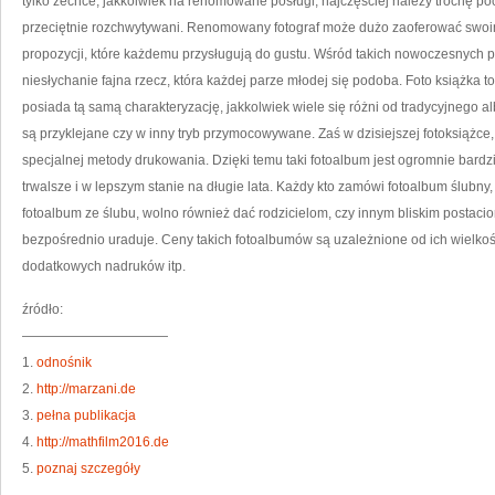
tylko zechce, jakkolwiek na renomowane posługi, najczęściej należy trochę poc
przeciętnie rozchwytywani. Renomowany fotograf może dużo zaoferować swoim 
propozycji, które każdemu przysługują do gustu. Wśród takich nowoczesnych pr
niesłychanie fajna rzecz, która każdej parze młodej się podoba. Foto książka 
posiada tą samą charakteryzację, jakkolwiek wiele się różni od tradycyjnego 
są przyklejane czy w inny tryb przymocowywane. Zaś w dzisiejszej fotoksiążce, 
specjalnej metody drukowania. Dzięki temu taki fotoalbum jest ogromnie bardzi
trwalsze i w lepszym stanie na długie lata. Każdy kto zamówi fotoalbum ślubny, 
fotoalbum ze ślubu, wolno również dać rodzicielom, czy innym bliskim postaci
bezpośrednio uraduje. Ceny takich fotoalbumów są uzależnione od ich wielkośc
dodatkowych nadruków itp.
źródło:
———————————
1.
odnośnik
2.
http://marzani.de
3.
pełna publikacja
4.
http://mathfilm2016.de
5.
poznaj szczegóły