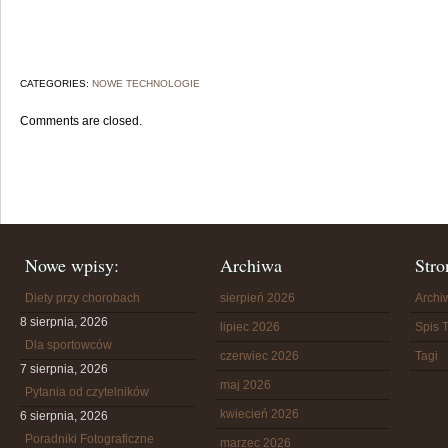
CATEGORIES:
NOWE TECHNOLOGIE
Comments are closed.
Nowe wpisy:
Archiwa
Stro
Diety przy chorobach
sierpień 2026
Arch
8 sierpnia, 2026
lipiec 2026
Spis T
Dla sportowców
czerwiec 2026
Tagi
7 sierpnia, 2026
maj 2026
Pytania od czytelników
kwiecień 2026
6 sierpnia, 2026
Poradniki Fotograficzne
marzec 2026