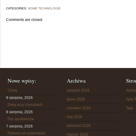
CATEGORIES:
NOWE TECHNOLOGIE
Comments are closed.
Nowe wpisy:
Archiwa
Stro
Chiny
sierpień 2026
Arch
9 sierpnia, 2026
lipiec 2026
Spis T
Diety przy chorobach
czerwiec 2026
Tagi
8 sierpnia, 2026
maj 2026
Dla sportowców
kwiecień 2026
7 sierpnia, 2026
Pytania od czytelników
marzec 2026