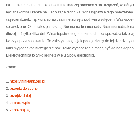
K
faktu- taka elektrotechnika absolutnie inaczej podchodzi do urządzeń, w któ
być znakomite i kapitalne. Tego żąda technika. W następstwie tego należałoby p
częściej dziedziną, która sprawdza inne sprzęty pod tym względem. Wszystkie t
sprawdzone. One i tak się zepsują. Nie ma na to innej rady. Niemniej jednak n
dłużej, niż tylko kilka dni. W następstwie tego elektrotechnika sprawdza takie
tworzy oprzyrządowania. To zależy do tego, jak podejdziemy do tej dziedziny o
musimy jednakże niczego się bać. Takie wyposażenia mogą być do nas dopasow
Elektrotechnika to tylko jedne z wielu typów elektroniki.
źródło:
———————————
1.
https://thinktank.org.pl
2.
przejdź do strony
3.
przejdź dalej
4.
zobacz wpis
5.
zapoznaj się