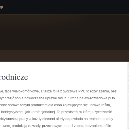
gi
e
rodnicze
e, tace wielokomórkowe, a także folia z tworzywa PVC to rozwiązania, bez
wyobrazić sobie nowoczesną uprawę roślin. Strona palety-rozsadowe.pl to
cone sprawdzonym produktom dla osób zajmujących się uprawą roślin,
 hobbystycznej, jak i profesjonalnej. To przestrzeń, w której użyteczność
fektywnością pracy, a każdy element oferty odpowiada na realne potrzeby
iewem, produkcją rozsady, przechowywaniem i zabezpieczaniem roślin.