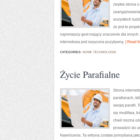
zwykła strona o
zaangażowania 
wszystkich ludzi
że jest to proje
najmniejszy gest mający znaczenie dla innych.
internetowa jest nasycona pozytywną
[ Read M
CATEGORIES:
NOWE TECHNOLOGIE
Życie Parafialne
Strona internet
parafianach, kt
swojej parafii. 
się modlitwa, t
chwil można odc
prowadzić do um
Nawrócenia. Ta witryna została pomyślana jako