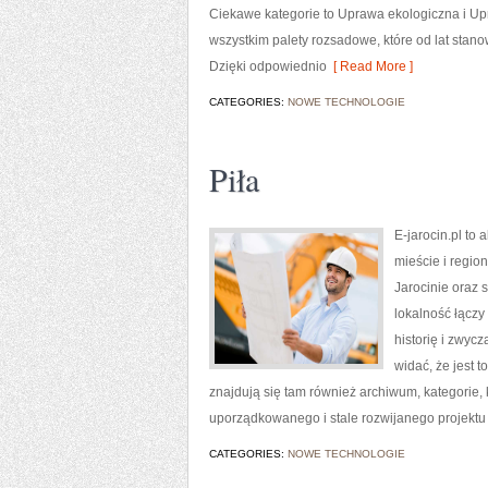
Ciekawe kategorie to Uprawa ekologiczna i Upr
wszystkim palety rozsadowe, które od lat sta
Dzięki odpowiednio
[ Read More ]
CATEGORIES:
NOWE TECHNOLOGIE
Piła
E-jarocin.pl to
mieście i region
Jarocinie oraz s
lokalność łączy
historię i zwyc
widać, że jest 
znajdują się tam również archiwum, kategorie, 
uporządkowanego i stale rozwijanego projektu
CATEGORIES:
NOWE TECHNOLOGIE