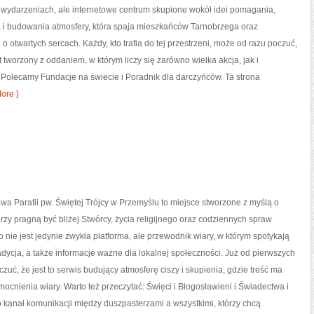
 wydarzeniach, ale internetowe centrum skupione wokół idei pomagania,
i budowania atmosfery, która spaja mieszkańców Tarnobrzega oraz
 o otwartych sercach. Każdy, kto trafia do tej przestrzeni, może od razu poczuć,
kt tworzony z oddaniem, w którym liczy się zarówno wielka akcja, jak i
 Polecamy Fundacje na świecie i Poradnik dla darczyńców. Ta strona
ore ]
owa Parafii pw. Świętej Trójcy w Przemyślu to miejsce stworzone z myślą o
órzy pragną być bliżej Stwórcy, życia religijnego oraz codziennych spraw
To nie jest jedynie zwykła platforma, ale przewodnik wiary, w którym spotykają
radycja, a także informacje ważne dla lokalnej społeczności. Już od pierwszych
zuć, że jest to serwis budujący atmosferę ciszy i skupienia, gdzie treść ma
ocnienia wiary. Warto też przeczytać: Święci i Błogosławieni i Świadectwa i
 kanał komunikacji między duszpasterzami a wszystkimi, którzy chcą