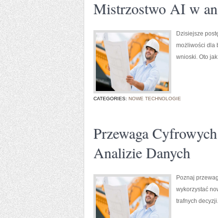
Mistrzostwo AI w an
Dzisiejsze post
możliwości dla
wnioski. Oto jak
CATEGORIES:
NOWE TECHNOLOGIE
Przewaga Cyfrowych
Analizie Danych
Poznaj przewagi
wykorzystać no
trafnych decyzj