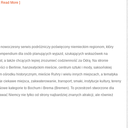
 Read More ]
o nowoczesny serwis podróżniczy poświęcony niemieckim regionom, który
kompendium dla osób planujących wyjazd, szukających wskazówek na
t, a także chcących lepiej zrozumieć codzienność za Odrą. Na stronie
eści o Berlinie, hanzeatyckim mieście, centrum sztuki i mody, saksońskiej
m ośrodku historycznym, mieście Ruhry i wielu innych miejscach, a tematyka
 ciekawe miejsca, zakwaterowanie, transport, smaki, instytucje kultury, tereny
 Nowe kategorie to Bochum i Brema (Bremen). To przestrzeń stworzone dla
wać Niemcy nie tylko od strony najbardziej znanych atrakcji, ale również