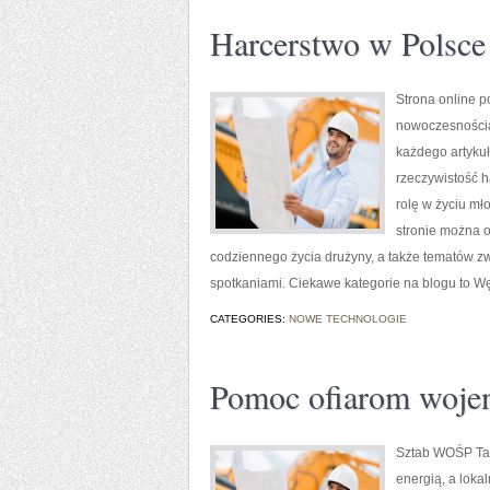
Harcerstwo w Polsce
Strona online p
nowoczesnością
każdego artykuł
rzeczywistość h
rolę w życiu mł
stronie można o
codziennego życia drużyny, a także tematów z
spotkaniami. Ciekawe kategorie na blogu to Wę
CATEGORIES:
NOWE TECHNOLOGIE
Pomoc ofiarom wojen 
Sztab WOŚP Tarn
energią, a loka