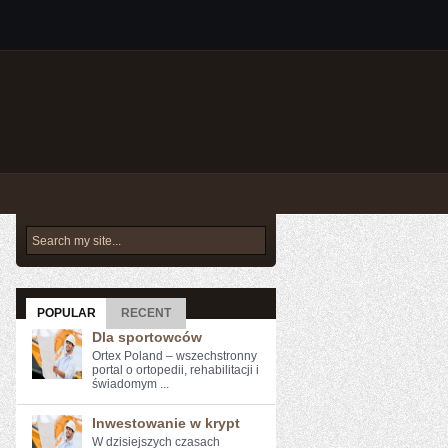
POPULAR
RECENT
Dla sportowców
Ortex Poland – wszechstronny
portal o ortopedii, rehabilitacji i
świadomym ...
Inwestowanie w krypt
W ⁤dzisiejszych czasach