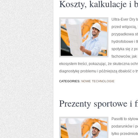
Koszty, kalkulacje i
Ultra-Ever Dry 
przed wilgocią,
przypadkowa str
hydrofobowe i t
spotyka się z p
fachowców, jak 
ekosystem treści, pokazując, że skuteczna och
diagnostykę problemu i późniejszą dbałość o 
CATEGORIES:
NOWE TECHNOLOGIE
Prezenty sportowe i f
Pasotti to styl
podarunków i p
tylko przedmiot