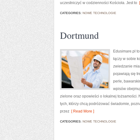
uczestniczyć w codzienności Kościoła. Jest to
[
CATEGORIES:
NOWE TECHNOLOGIE
Dortmund
Edusimare.pl t
łączy w sobie 
zwiedzanie mias
pojawiają się tr
perle, bawarski
wpisów obejmuje
zielone oraz opowieści o lokalnej tożsamości.
tych, którzy chcą podróżować świadomie, pozna
przez
[ Read More ]
CATEGORIES:
NOWE TECHNOLOGIE