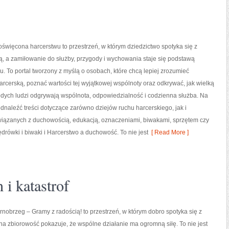
oświęcona harcerstwu to przestrzeń, w którym dziedzictwo spotyka się z
, a zamiłowanie do służby, przygody i wychowania staje się podstawą
u. To portal tworzony z myślą o osobach, które chcą lepiej zrozumieć
arcerską, poznać wartości tej wyjątkowej wspólnoty oraz odkrywać, jak wielką
odych ludzi odgrywają wspólnota, odpowiedzialność i codzienna służba. Na
dnaleźć treści dotyczące zarówno dziejów ruchu harcerskiego, jak i
wiązanych z duchowością, edukacją, oznaczeniami, biwakami, sprzętem czy
drówki i biwaki i Harcerstwo a duchowość. To nie jest
[ Read More ]
i katastrof
obrzeg – Gramy z radością! to przestrzeń, w którym dobro spotyka się z
lna zbiorowość pokazuje, że wspólne działanie ma ogromną siłę. To nie jest