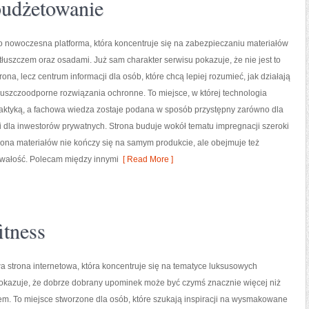
 budżetowanie
to nowoczesna platforma, która koncentruje się na zabezpieczaniu materiałów
 tłuszczem oraz osadami. Już sam charakter serwisu pokazuje, że nie jest to
ona, lecz centrum informacji dla osób, które chcą lepiej rozumieć, jak działają
łuszczoodporne rozwiązania ochronne. To miejsce, w której technologia
raktyką, a fachowa wiedza zostaje podana w sposób przystępny zarówno dla
i dla inwestorów prywatnych. Strona buduje wokół tematu impregnacji szeroki
rona materiałów nie kończy się na samym produkcie, ale obejmuje też
trwałość. Polecam między innymi
[ Read More ]
itness
owa strona internetowa, która koncentruje się na tematyce luksusowych
okazuje, że dobrze dobrany upominek może być czymś znacznie więcej niż
em. To miejsce stworzone dla osób, które szukają inspiracji na wysmakowane