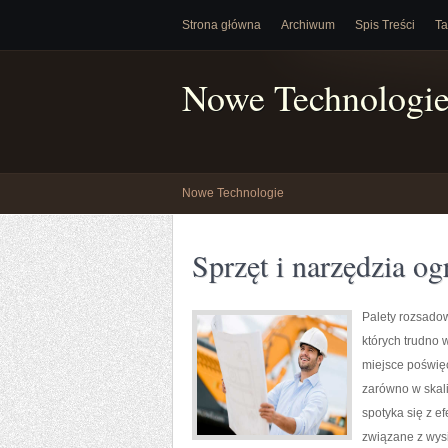
Strona główna
Archiwum
Spis Treści
Ta
Nowe Technologi
Nowe Technologie
Sprzęt i narzędzia og
Palety rozsadow
których trudno 
miejsce poświę
zarówno w skali
spotyka się z e
związane z wys