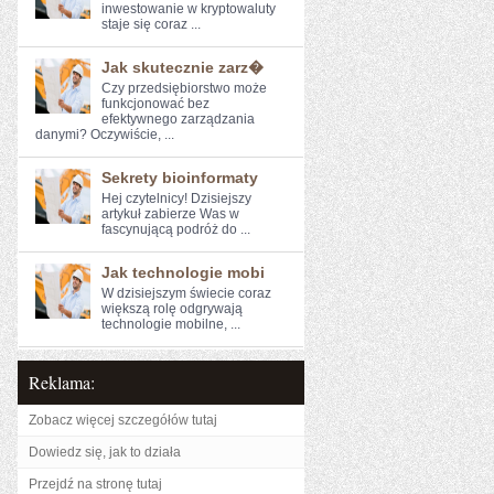
⁢inwestowanie w kryptowaluty
staje się coraz ...
Jak skutecznie zarz�
Czy przedsiębiorstwo może
‌funkcjonować bez
⁢efektywnego⁤ zarządzania
danymi? Oczywiście, ...
Sekrety bioinformaty
Hej⁤ czytelnicy! Dzisiejszy
artykuł zabierze Was w
fascynującą podróż⁣ do ...
Jak technologie mobi
W dzisiejszym świecie coraz
większą rolę odgrywają
technologie mobilne, ...
Reklama:
Zobacz więcej szczegółów tutaj
Dowiedz się, jak to działa
Przejdź na stronę tutaj