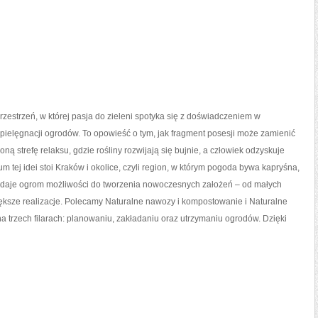
 przestrzeń, w której pasja do zieleni spotyka się z doświadczeniem w
 pielęgnacji ogrodów. To opowieść o tym, jak fragment posesji może zamienić
ną strefę relaksu, gdzie rośliny rozwijają się bujnie, a człowiek odzyskuje
um tej idei stoi Kraków i okolice, czyli region, w którym pogoda bywa kapryśna,
 daje ogrom możliwości do tworzenia nowoczesnych założeń – od małych
ększe realizacje. Polecamy Naturalne nawozy i kompostowanie i Naturalne
na trzech filarach: planowaniu, zakładaniu oraz utrzymaniu ogrodów. Dzięki