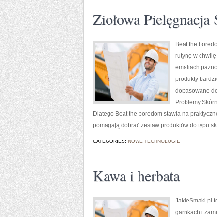
Ziołowa Pielęgnacja
Beat the boredo
rutynę w chwilę
emaliach paznok
produkty bardzi
dopasowane do r
Problemy Skórne
Dlatego Beat the boredom stawia na praktyczno
pomagają dobrać zestaw produktów do typu skór
CATEGORIES:
NOWE TECHNOLOGIE
Kawa i herbata
JakieSmaki.pl t
garnkach i zami