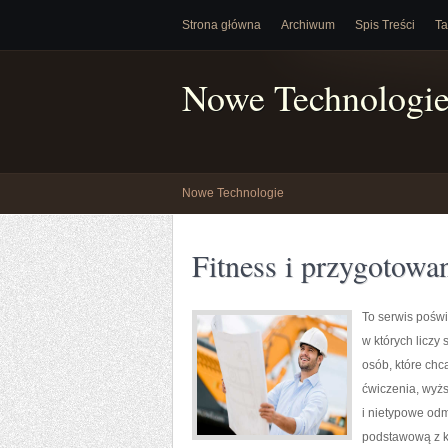
Strona główna
Archiwum
Spis Treści
Ta
Nowe Technologi
Nowe Technologie
Fitness i przygotowa
To serwis poświ
w których liczy
osób, które chcą
ćwiczenia, wyżs
i nietypowe odm
podstawową z ko