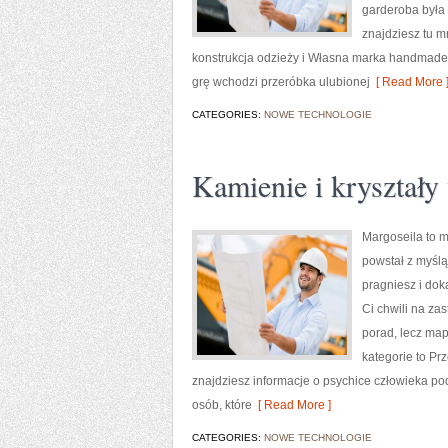
garderoba była 
znajdziesz tu m
konstrukcja odzieży i Własna marka handmade.
grę wchodzi przeróbka ulubionej
[ Read More 
CATEGORIES:
NOWE TECHNOLOGIE
Kamienie i kryształy
Margoseila to m
powstał z myślą
pragniesz i dok
Ci chwili na zas
porad, lecz ma
kategorie to Pr
znajdziesz informacje o psychice człowieka pod
osób, które
[ Read More ]
CATEGORIES:
NOWE TECHNOLOGIE