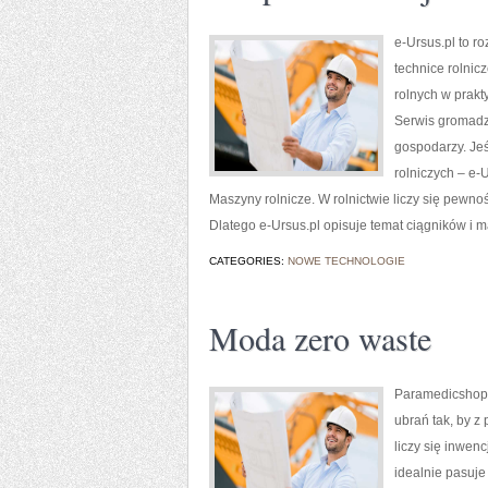
e-Ursus.pl to 
technice rolnic
rolnych w prakt
Serwis gromadzi
gospodarzy. Jeś
rolniczych – e-
Maszyny rolnicze. W rolnictwie liczy się pewnoś
Dlatego e-Ursus.pl opisuje temat ciągników i m
CATEGORIES:
NOWE TECHNOLOGIE
Moda zero waste
Paramedicshop.p
ubrań tak, by z 
liczy się inwen
idealnie pasuje