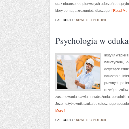
oraz niuanse: od pierwszych uderzeń po sprytn
który pomaga zrozumieć, dlaczego
[ Read More
CATEGORIES:
NOWE TECHNOLOGIE
Psychologia w eduka
Instytut wspier
nauczyciele, li
dotyczące eduka
nauczanie, int
prawnych po te
rozwój uczniów.
zastosowania stawia na wdrożenia: poradniki, 
Jeżeli użytkownik szuka bezpiecznego sposobu
More ]
CATEGORIES:
NOWE TECHNOLOGIE