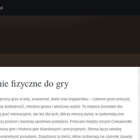
gi
e
nie fizyczne do gry
ęcony grze w bilę, snukerowi, darts oraz kręglarstwu – czterem grom precyzji,
 się dokładność, chłodna głowa i właściwy wybór. To miejsce powstało dla
 grać rekreacyjnie, ale też dla tych, którzy mierzą wyżej: w systematyczne
zy poziom i bardziej sportowe podejście. Polecam między innymi Ciekawostki
iany gier i Historia gier bilardowych i precyzyjnych. Strona łączy wiedzę
nkretnymi poradami. Znajdziesz tu treści, które rozbierają na czynniki zasady