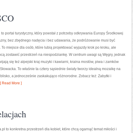
ESCO
to portal turystyczny, który powstał z potrzeby odkrywania Europy Środkowej
azny, bez zbędnego nadęcia i bez udawania, że podróżowanie musi być
To miejsce dla osób, które lubią projektować wyjazdy krok po kroku, ale
hcą zostawić przestrzeń na niespodziankę. W centrum uwagi są Węgry, jednak
ijają się też alpejski kraj muzyki i kawiarni, kraina mostów, piwa i zamków
Słowacka. To właśnie ta cztery sąsiednie światy tworzy idealną mozaikę na
t blisko, a jednocześnie zaskakująco różnorodne. Zobacz też: Zabytki i
[ Read More ]
lacjach
.pl to konkretna przestrzeń dla kobiet, które chcą ogarnąć temat miłości i