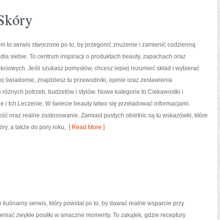
 Skóry
m to serwis stworzone po to, by przegonić znużenie i zamienić codzienną
 dla siebie. To centrum inspiracji o produktach beauty, zapachach oraz
ciowych. Jeśli szukasz pomysłów, chcesz lepiej rozumieć skład i wybierać
ej świadomie, znajdziesz tu przewodniki, opinie oraz zestawienia
óżnych potrzeb, budżetów i stylów. Nowe kategorie to Ciekawostki i
 i Ich Leczenie. W świecie beauty łatwo się przeładować informacjami.
ść oraz realne zastosowanie. Zamiast pustych obietnic są tu wskazówki, które
y, a także do pory roku,
[ Read More ]
o kulinarny serwis, który powstał po to, by dawać realne wsparcie przy
eniać zwykłe posiłki w smaczne momenty. To zakątek, gdzie receptury