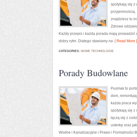
spotykają się z
przyjemnością. 
znajdziesz tu i
Zdrowe odżywian
Każdy przepis i każda porada mają prowadzić do
dobry rytm. Dlatego stawiamy na
[ Read More ]
CATEGORIES:
NOWE TECHNOLOGIE
Porady Budowlane
Pusmak to porta
dom, remontują
każda praca wy
spotykają się z
łączą się z cod
usterkę oraz ja
Wodne i Kanalizacyjne i Prawo i Formalności B