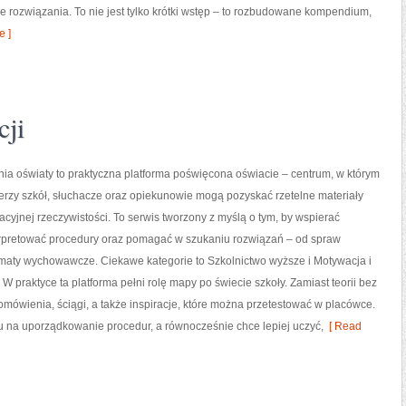
e rozwiązania. To nie jest tylko krótki wstęp – to rozbudowane kompendium,
 ]
cji
ania oświaty to praktyczna platforma poświęcona oświacie – centrum, w którym
derzy szkół, słuchacze oraz opiekunowie mogą pozyskać rzetelne materiały
cyjnej rzeczywistości. To serwis tworzony z myślą o tym, by wspierać
erpretować procedury oraz pomagać w szukaniu rozwiązań – od spraw
maty wychowawcze. Ciekawe kategorie to Szkolnictwo wyższe i Motywacja i
 W praktyce ta platforma pełni rolę mapy po świecie szkoły. Zamiast teorii bez
omówienia, ściągi, a także inspiracje, które można przetestować w placówce.
 na uporządkowanie procedur, a równocześnie chce lepiej uczyć,
[ Read