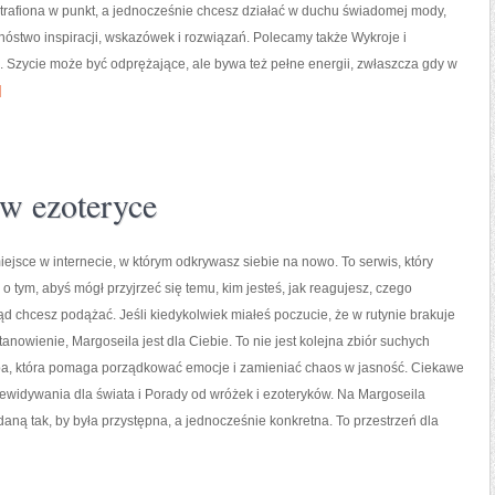
trafiona w punkt, a jednocześnie chcesz działać w duchu świadomej mody,
nóstwo inspiracji, wskazówek i rozwiązań. Polecamy także Wykroje i
 Szycie może być odprężające, ale bywa też pełne energii, zwłaszcza gdy w
]
 w ezoteryce
iejsce w internecie, w którym odkrywasz siebie na nowo. To serwis, który
 o tym, abyś mógł przyjrzeć się temu, kim jesteś, jak reagujesz, czego
ąd chcesz podążać. Jeśli kiedykolwiek miałeś poczucie, że w rutynie brakuje
tanowienie, Margoseila jest dla Ciebie. To nie jest kolejna zbiór suchych
pa, która pomaga porządkować emocje i zamieniać chaos w jasność. Ciekawe
zewidywania dla świata i Porady od wróżek i ezoteryków. Na Margoseila
aną tak, by była przystępna, a jednocześnie konkretna. To przestrzeń dla