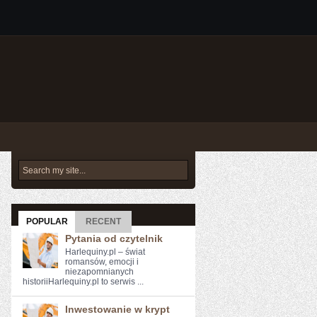
POPULAR
RECENT
Pytania od czytelnik
Harlequiny.pl – świat
romansów, emocji i
niezapomnianych
historiiHarlequiny.pl to serwis ...
Inwestowanie w krypt