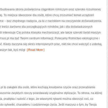
rozbudowana strona poświęcona ciągnikom rolniczym oraz szeroko rozumianej
zej. To miejsce stworzone dla osób, które chcą zrozumieć temat urządzeń
yce – bez zbędnego nadęcia, za to z naciskiem na rzeczywiste doświadczenia.
 treści zarówno dla początkujących rolników, jak i dla doświadczonych
li interesuje Cię polska klasyka mechanizacji, ale także szeroki świat maszyn
Ursus.pl ma być Twoim centrum informacji. Polecamy Rolnictwo ekologiczne i
ć. Kiedy zaczyna się okres intensywnych prac, nikt nie chce walczyć z usterką.
aszyn tak, byś mógł
[ Read More ]
l to zakątek dla osób, które kochają kreatywne szycie oraz przerabianie
pozornie zwykłych rzeczy powstawały oryginalne stylizacje. To strona, na której
cja, praktyka i radość z tego, że własnymi rękami można stworzyć coś, co
 do sylwetki, charakteru i codziennego życia. Jeśli marzysz o tym, by Twoja