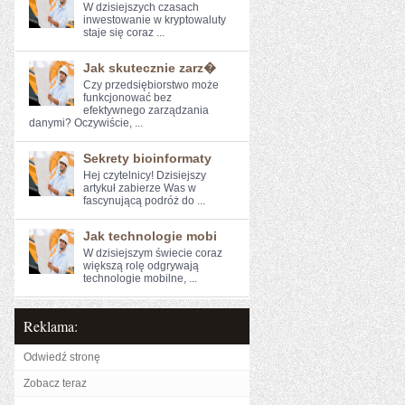
W ⁤dzisiejszych czasach
⁢inwestowanie w kryptowaluty
staje się coraz ...
Jak skutecznie zarz�
Czy przedsiębiorstwo może
‌funkcjonować bez
⁢efektywnego⁤ zarządzania
danymi? Oczywiście, ...
Sekrety bioinformaty
Hej⁤ czytelnicy! Dzisiejszy
artykuł zabierze Was w
fascynującą podróż⁣ do ...
Jak technologie mobi
W dzisiejszym świecie coraz
większą rolę odgrywają
technologie mobilne, ...
Reklama:
Odwiedź stronę
Zobacz teraz