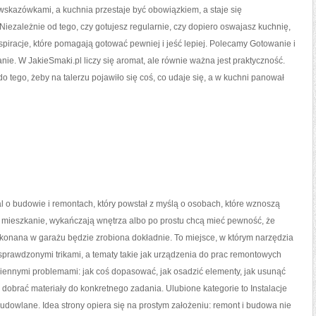
 wskazówkami, a kuchnia przestaje być obowiązkiem, a staje się
Niezależnie od tego, czy gotujesz regularnie, czy dopiero oswajasz kuchnię,
nspiracje, które pomagają gotować pewniej i jeść lepiej. Polecamy Gotowanie i
ie. W JakieSmaki.pl liczy się aromat, ale równie ważna jest praktyczność.
 tego, żeby na talerzu pojawiło się coś, co udaje się, a w kuchni panował
l o budowie i remontach, który powstał z myślą o osobach, które wznoszą
 mieszkanie, wykańczają wnętrza albo po prostu chcą mieć pewność, że
konana w garażu będzie zrobiona dokładnie. To miejsce, w którym narzędzia
 sprawdzonymi trikami, a tematy takie jak urządzenia do prac remontowych
ziennymi problemami: jak coś dopasować, jak osadzić elementy, jak usunąć
k dobrać materiały do konkretnego zadania. Ulubione kategorie to Instalacje
udowlane. Idea strony opiera się na prostym założeniu: remont i budowa nie