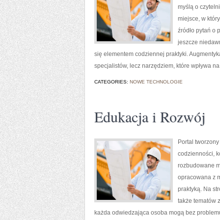
myślą o czytelni
miejsce, w któr
źródło pytań o 
jeszcze niedawn
się elementem codziennej praktyki. Augmentyka 
specjalistów, lecz narzędziem, które wpływa n
CATEGORIES:
NOWE TECHNOLOGIE
Edukacja i Rozwój
Portal tworzony
codzienności, k
rozbudowane mat
opracowana z my
praktyką. Na st
także tematów 
każda odwiedzająca osoba mogą bez problemu