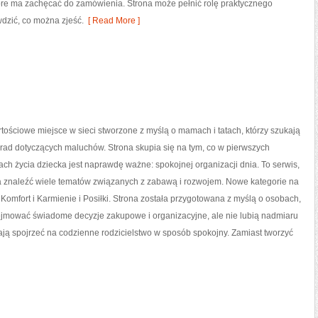
 które ma zachęcać do zamówienia. Strona może pełnić rolę praktycznego
dzić, co można zjeść.
[ Read More ]
tościowe miejsce w sieci stworzone z myślą o mamach i tatach, którzy szukają
rad dotyczących maluchów. Strona skupia się na tym, co w pierwszych
tach życia dziecka jest naprawdę ważne: spokojnej organizacji dnia. To serwis,
 znaleźć wiele tematów związanych z zabawą i rozwojem. Nowe kategorie na
i Komfort i Karmienie i Posiłki. Strona została przygotowana z myślą o osobach,
ejmować świadome decyzje zakupowe i organizacyjne, ale nie lubią nadmiaru
ją spojrzeć na codzienne rodzicielstwo w sposób spokojny. Zamiast tworzyć