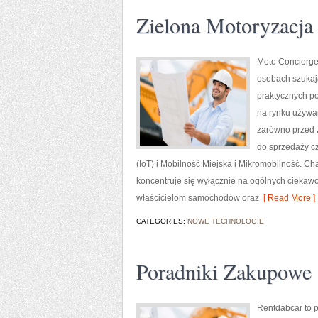
Zielona Motoryzacja 
Moto Concierge 
osobach szukaj
praktycznych p
na rynku używan
zarówno przed 
do sprzedaży cz
(IoT) i Mobilność Miejska i Mikromobilność. Ch
koncentruje się wyłącznie na ogólnych ciekawo
właścicielom samochodów oraz
[ Read More ]
CATEGORIES:
NOWE TECHNOLOGIE
Poradniki Zakupowe
Rentdabcar to p