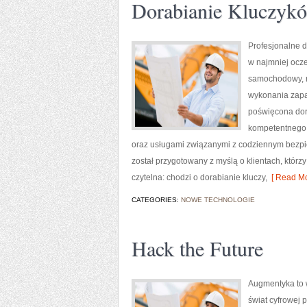
Dorabianie Kluczyk
Profesjonalne d
w najmniej ocz
samochodowy, n
wykonania zapas
poświęcona dora
kompetentnego 
oraz usługami związanymi z codziennym bezpi
został przygotowany z myślą o klientach, którz
czytelna: chodzi o dorabianie kluczy,
[ Read Mo
CATEGORIES:
NOWE TECHNOLOGIE
Hack the Future
Augmentyka to w
świat cyfrowej 