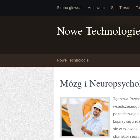
Strona główna
Archiwum
Spis Treści
Ta
Nowe Technologi
Nowe Technologie
Mózg i Neuropsycho
Tęczowa Przysta
współczesnego 
poznać swoje e
kojarzy się z r
się w człowieku
charakter i por