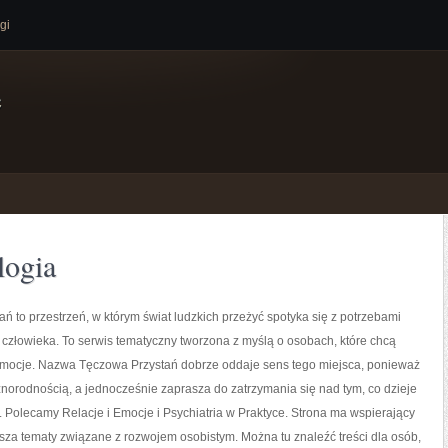
gi
e
logia
ń to przestrzeń, w którym świat ludzkich przeżyć spotyka się z potrzebami
człowieka. To serwis tematyczny tworzona z myślą o osobach, które chcą
mocje. Nazwa Tęczowa Przystań dobrze oddaje sens tego miejsca, ponieważ
óżnorodnością, a jednocześnie zaprasza do zatrzymania się nad tym, co dzieje
. Polecamy Relacje i Emocje i Psychiatria w Praktyce. Strona ma wspierający
usza tematy związane z rozwojem osobistym. Można tu znaleźć treści dla osób,