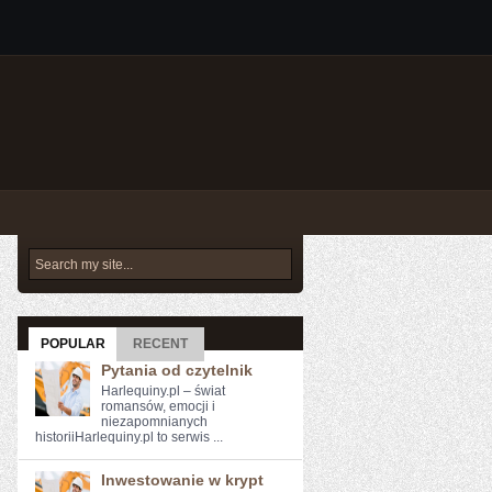
POPULAR
RECENT
Pytania od czytelnik
Harlequiny.pl – świat
romansów, emocji i
niezapomnianych
historiiHarlequiny.pl to serwis ...
Inwestowanie w krypt