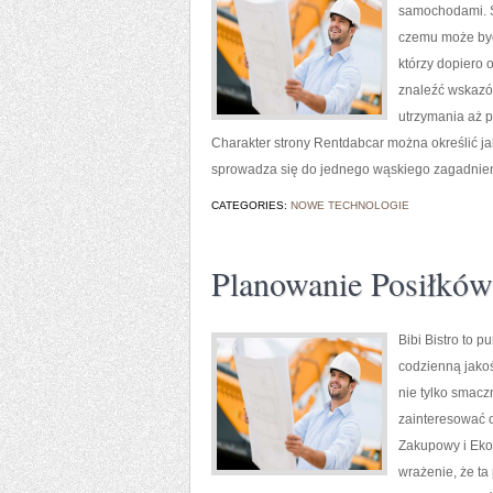
samochodami. S
czemu może być
którzy dopiero
znaleźć wskazó
utrzymania aż p
Charakter strony Rentdabcar można określić jak
sprowadza się do jednego wąskiego zagadnieni
CATEGORIES:
NOWE TECHNOLOGIE
Planowanie Posiłków
Bibi Bistro to 
codzienną jakoś
nie tylko smacz
zainteresować 
Zakupowy i Eko
wrażenie, że ta