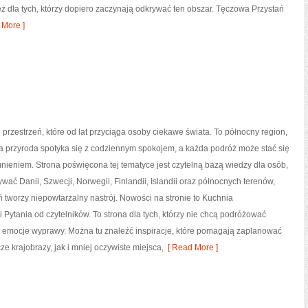
eż dla tych, którzy dopiero zaczynają odkrywać ten obszar. Tęczowa Przystań
More ]
przestrzeń, które od lat przyciąga osoby ciekawe świata. To północny region,
a przyroda spotyka się z codziennym spokojem, a każda podróż może stać się
ieniem. Strona poświęcona tej tematyce jest czytelną bazą wiedzy dla osób,
ywać Danii, Szwecji, Norwegii, Finlandii, Islandii oraz północnych terenów,
ń tworzy niepowtarzalny nastrój. Nowości na stronie to Kuchnia
Pytania od czytelników. To strona dla tych, którzy nie chcą podróżować
 emocje wyprawy. Można tu znaleźć inspiracje, które pomagają zaplanować
e krajobrazy, jak i mniej oczywiste miejsca,
[ Read More ]