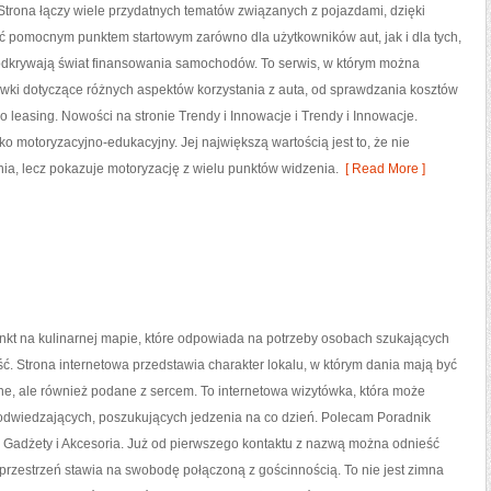
trona łączy wiele przydatnych tematów związanych z pojazdami, dzięki
 pomocnym punktem startowym zarówno dla użytkowników aut, jak i dla tych,
 odkrywają świat finansowania samochodów. To serwis, w którym można
wki dotyczące różnych aspektów korzystania z auta, od sprawdzania kosztów
o leasing. Nowości na stronie Trendy i Innowacje i Trendy i Innowacje.
o motoryzacyjno-edukacyjny. Jej największą wartością jest to, że nie
a, lecz pokazuje motoryzację z wielu punktów widzenia.
[ Read More ]
punkt na kulinarnej mapie, które odpowiada na potrzeby osobach szukających
ć. Strona internetowa przedstawia charakter lokalu, w którym dania mają być
ne, ale również podane z sercem. To internetowa wizytówka, która może
odwiedzających, poszukujących jedzenia na co dzień. Polecam Poradnik
 Gadżety i Akcesoria. Już od pierwszego kontaktu z nazwą można odnieść
 przestrzeń stawia na swobodę połączoną z gościnnością. To nie jest zimna