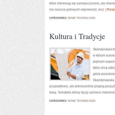
które interesują się samopoczuciem, ale równi
nie narzuca gotowych odpowiedzi, lecz
[ Read 
CATEGORIES:
NOWE TECHNOLOGIE
Kultura i Tradycje
Skandynawia to 
w którym surow
pięknym wspomn
które chcą odkr
gdzie przestrze
Skandynawska i 
przypadkowo, ale jednocześnie pragną poczuć
trasę. Tematyka strony łączy zarówno malownicz
CATEGORIES:
NOWE TECHNOLOGIE