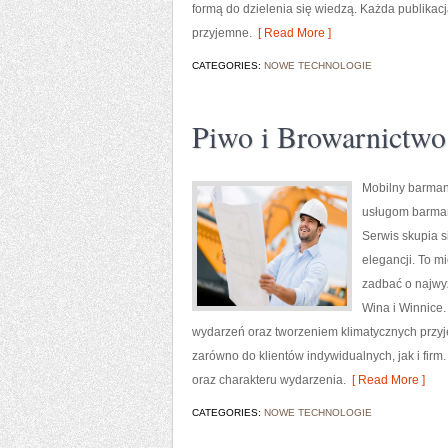
formą do dzielenia się wiedzą. Każda publikacja
przyjemne.
[ Read More ]
CATEGORIES:
NOWE TECHNOLOGIE
Piwo i Browarnictwo
Mobilny barman
usługom barmańs
Serwis skupia s
elegancji. To m
zadbać o najwy
Wina i Winnice.
wydarzeń oraz tworzeniem klimatycznych przyj
zarówno do klientów indywidualnych, jak i fi
oraz charakteru wydarzenia.
[ Read More ]
CATEGORIES:
NOWE TECHNOLOGIE