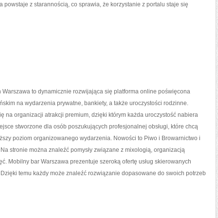
 powstaje z starannością, co sprawia, że korzystanie z portalu staje się
 Warszawa to dynamicznie rozwijająca się platforma online poświęcona
kim na wydarzenia prywatne, bankiety, a także uroczystości rodzinne.
ię na organizacji atrakcji premium, dzięki którym każda uroczystość nabiera
iejsce stworzone dla osób poszukujących profesjonalnej obsługi, które chcą
ższy poziom organizowanego wydarzenia. Nowości to Piwo i Browarnictwo i
 Na stronie można znaleźć pomysły związane z mixologią, organizacją
ęć. Mobilny bar Warszawa prezentuje szeroką ofertę usług skierowanych
rm. Dzięki temu każdy może znaleźć rozwiązanie dopasowane do swoich potrzeb