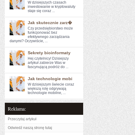
W ⁤dzisiejszych czasach
⁢inwestowanie w kryptowaluty
staje się coraz ...
Jak skutecznie zarz�
Czy przedsiębiorstwo może
‌funkcjonować bez
⁢efektywnego⁤ zarządzania
danymi? Oczywiście, ...
Sekrety bioinformaty
Hej⁤ czytelnicy! Dzisiejszy
artykuł zabierze Was w
fascynującą podróż⁣ do ...
Jak technologie mobi
W dzisiejszym świecie coraz
większą rolę odgrywają
technologie mobilne, ...
Reklama:
Przeczytaj artykuł
Odwiedź naszą stronę tutaj