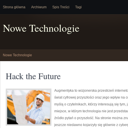
Strona główna
Archiwum
Spis Treści
Tagi
Nowe Technologie
Nowe Technologie
Hack the Future
Augmentyka to wizjonerska przestrzeń interneto
świat cyfrowej przyszłości oraz jego wpływ na 
myślą o czytelnikach, którzy interesują się tym,
miejsce, w którym technologia nie jest przedsta
źródło pytań o przyszłość. Na stronie można z
jeszcze niedawno kojarzyły się głównie z cyber