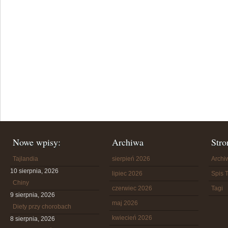
Nowe wpisy:
Archiwa
Stro
Tajlandia
sierpień 2026
Arch
10 sierpnia, 2026
lipiec 2026
Spis T
Chiny
czerwiec 2026
Tagi
9 sierpnia, 2026
maj 2026
Diety przy chorobach
kwiecień 2026
8 sierpnia, 2026