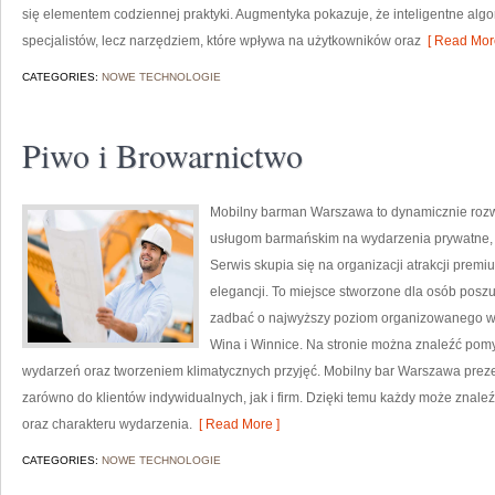
się elementem codziennej praktyki. Augmentyka pokazuje, że inteligentne algor
specjalistów, lecz narzędziem, które wpływa na użytkowników oraz
[ Read More
CATEGORIES:
NOWE TECHNOLOGIE
Piwo i Browarnictwo
Mobilny barman Warszawa to dynamicznie rozwi
usługom barmańskim na wydarzenia prywatne, ba
Serwis skupia się na organizacji atrakcji premi
elegancji. To miejsce stworzone dla osób poszu
zadbać o najwyższy poziom organizowanego wyd
Wina i Winnice. Na stronie można znaleźć pomy
wydarzeń oraz tworzeniem klimatycznych przyjęć. Mobilny bar Warszawa preze
zarówno do klientów indywidualnych, jak i firm. Dzięki temu każdy może znal
oraz charakteru wydarzenia.
[ Read More ]
CATEGORIES:
NOWE TECHNOLOGIE