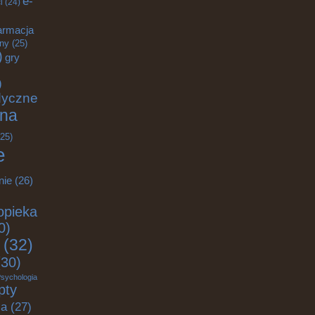
e-
i
(24)
armacja
zny
(25)
)
gry
)
dyczne
na
25)
e
nie
(26)
opieka
0)
(32)
30)
sychologia
pty
ja
(27)