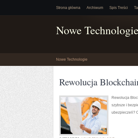
Strona główna
Archiwum
Spis Treści
Ta
Nowe Technologi
Nowe Technologie
Rewolucja Blockchai
Rewolucja Bloc
szybsze i bezpi
ubezpieczeń? 