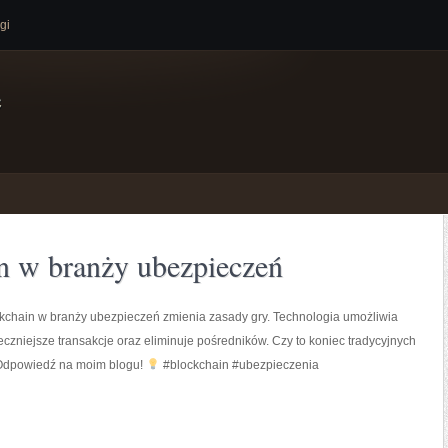
gi
e
n w branży ubezpieczeń
kchain w branży ubezpieczeń zmienia zasady gry. Technologia umożliwia
eczniejsze transakcje oraz eliminuje pośredników. Czy to koniec tradycyjnych
Odpowiedź na moim blogu!
#blockchain #ubezpieczenia