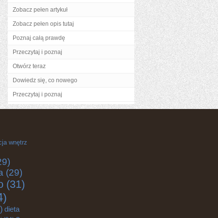
Zobacz pełen artykuł
Zobacz pełen opis tutaj
Poznaj całą prawdę
Przeczytaj i poznaj
Otwórz teraz
Dowiedz się, co nowego
Przeczytaj i poznaj
cja wnętrz
29)
a
(29)
o
(31)
4)
)
dieta