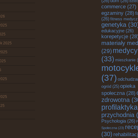
(26)
dom
(26)
dziec
commerce
(27)
egzaminy
(28)
f
026
(26)
fitness medyc
genetyka
(30
2025
edukacyjne
(26)
2025
korepetycje
(28
materiały me
ik 2025
medycy
(29)
2025
(33)
mieszkanie
(
2025
motocykl
5
(37)
2025
odchudza
opieka
ogród
(25)
społeczna
(28)
2025
zdrowotna
(3
025
profilaktyka
przychodnia
(
Psychologia
(26)
P
rece
Społeczna
(23)
(30)
rehabilitac