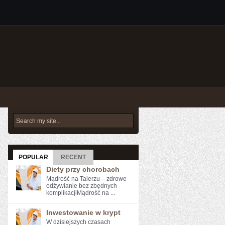
POPULAR
RECENT
Diety przy chorobach
Mądrość na Talerzu – zdrowe
odżywianie bez zbędnych
komplikacjiMądrość na ...
Inwestowanie w krypt
W ⁤dzisiejszych czasach