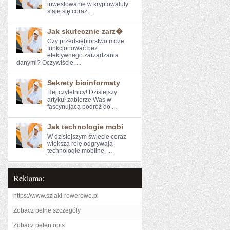
⁢inwestowanie w kryptowaluty
staje się coraz ...
Jak skutecznie zarz�
Czy przedsiębiorstwo może
‌funkcjonować bez
⁢efektywnego⁤ zarządzania
danymi? Oczywiście, ...
Sekrety bioinformaty
Hej⁤ czytelnicy! Dzisiejszy
artykuł zabierze Was w
fascynującą podróż⁣ do ...
Jak technologie mobi
W dzisiejszym świecie coraz
większą rolę odgrywają
technologie mobilne, ...
Reklama:
https://www.szlaki-rowerowe.pl
Zobacz pełne szczegóły
Zobacz pełen opis