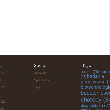
a
Strony
Tagi:
apteka
(26)
aranża
2026
Archiwum
badania
(25)
6
Spis Treści
genetyczne
(
biotechnologi
2026
Tagi
budownictw
choroby
(3
2026
diagnostyka
(27
026