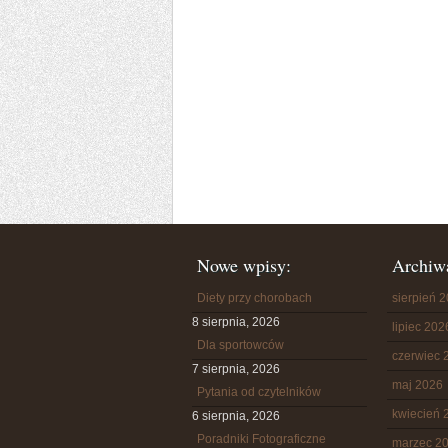
Nowe wpisy:
Archiw
Diety przy chorobach
sierpień 
8 sierpnia, 2026
lipiec 202
Dla sportowców
czerwiec 
7 sierpnia, 2026
maj 2026
Pytania od czytelników
kwiecień 
6 sierpnia, 2026
Poradniki Fotograficzne
marzec 2