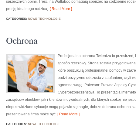
sprzecznych opinii. Treści na Wallaboo pomagają spojrzeć na codzienne rodzi
presję idealnego rodzica,
[ Read More ]
CATEGORIES:
NOWE TECHNOLOGIE
Ochrona
Profesjonalna ochrona Twierdza to przestrzeń, 
sposób rzeczowy. Strona została przygotowana z
które poszukują profesjonalnej pomocy w zakr
budzi pozytywne odczucia z zaufaniem, czyli w
ogromną wagę. Polecam: Prawne Aspekty Cybe
Cyberbezpieczeństwa. To prezentacja internet
zarządców obiektów, jak i klientów indywidualnych, dla których spokój nie jest
nieprzewidziane sytuacje mogą pojawić się nagle, dobrze dobrana ochrona sta
prezentowana firma może być
[ Read More ]
CATEGORIES:
NOWE TECHNOLOGIE