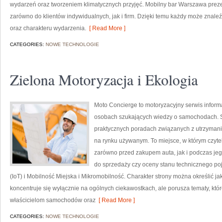
wydarzeń oraz tworzeniem klimatycznych przyjęć. Mobilny bar Warszawa preze
zarówno do klientów indywidualnych, jak i firm. Dzięki temu każdy może znal
oraz charakteru wydarzenia.
[ Read More ]
CATEGORIES:
NOWE TECHNOLOGIE
Zielona Motoryzacja i Ekologia
Moto Concierge to motoryzacyjny serwis informa
osobach szukających wiedzy o samochodach. S
praktycznych poradach związanych z utrzyman
na rynku używanym. To miejsce, w którym czyte
zarówno przed zakupem auta, jak i podczas je
do sprzedaży czy oceny stanu technicznego poj
(IoT) i Mobilność Miejska i Mikromobilność. Charakter strony można określić j
koncentruje się wyłącznie na ogólnych ciekawostkach, ale porusza tematy, kt
właścicielom samochodów oraz
[ Read More ]
CATEGORIES:
NOWE TECHNOLOGIE