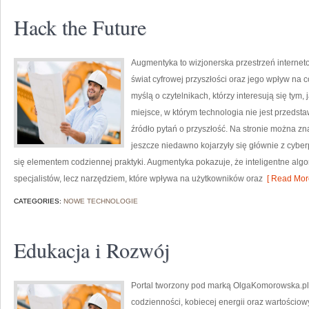
Hack the Future
Augmentyka to wizjonerska przestrzeń interneto
świat cyfrowej przyszłości oraz jego wpływ na 
myślą o czytelnikach, którzy interesują się tym,
miejsce, w którym technologia nie jest przedsta
źródło pytań o przyszłość. Na stronie można z
jeszcze niedawno kojarzyły się głównie z cyber
się elementem codziennej praktyki. Augmentyka pokazuje, że inteligentne algor
specjalistów, lecz narzędziem, które wpływa na użytkowników oraz
[ Read More
CATEGORIES:
NOWE TECHNOLOGIE
Edukacja i Rozwój
Portal tworzony pod marką OlgaKomorowska.pl t
codzienności, kobiecej energii oraz wartościo