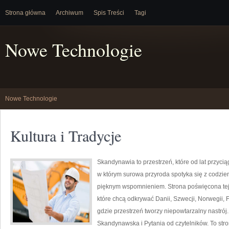
Strona główna
Archiwum
Spis Treści
Tagi
Nowe Technologie
Nowe Technologie
Kultura i Tradycje
Skandynawia to przestrzeń, które od lat przyci
w którym surowa przyroda spotyka się z codzi
pięknym wspomnieniem. Strona poświęcona tej 
które chcą odkrywać Danii, Szwecji, Norwegii, F
gdzie przestrzeń tworzy niepowtarzalny nastrój
Skandynawska i Pytania od czytelników. To stro