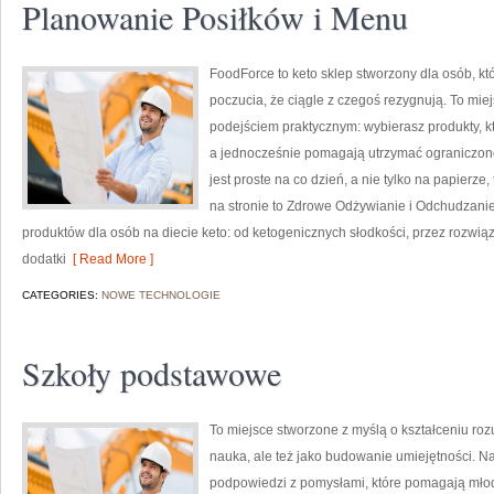
Planowanie Posiłków i Menu
FoodForce to keto sklep stworzony dla osób, 
poczucia, że ciągle z czegoś rezygnują. To miej
podejściem praktycznym: wybierasz produkty, któ
a jednocześnie pomagają utrzymać ograniczone c
jest proste na co dzień, a nie tylko na papierze
na stronie to Zdrowe Odżywianie i Odchudzanie
produktów dla osób na diecie keto: od ketogenicznych słodkości, przez rozwiąz
dodatki
[ Read More ]
CATEGORIES:
NOWE TECHNOLOGIE
Szkoły podstawowe
To miejsce stworzone z myślą o kształceniu rozu
nauka, ale też jako budowanie umiejętności. N
podpowiedzi z pomysłami, które pomagają mł