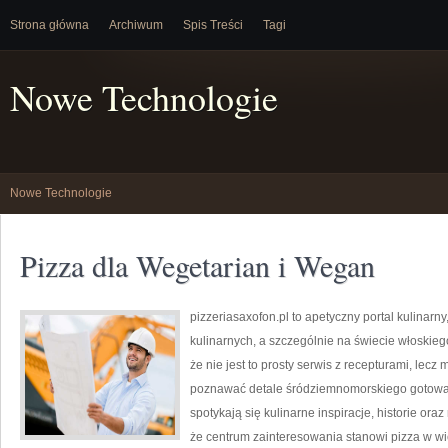
Strona główna
Archiwum
Spis Treści
Tagi
Nowe Technologie
Nowe Technologie
Pizza dla Wegetarian i Wegan
pizzeriasaxofon.pl to apetyczny portal kulinarny
kulinarnych, a szczególnie na świecie włoskieg
że nie jest to prosty serwis z recepturami, lecz
poznawać detale śródziemnomorskiego gotowani
spotykają się kulinarne inspiracje, historie oraz
że centrum zainteresowania stanowi pizza w wie