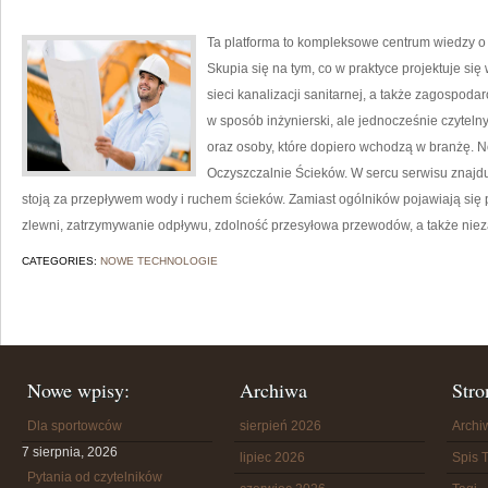
Ta platforma to kompleksowe centrum wiedzy o 
Skupia się na tym, co w praktyce projektuje się
sieci kanalizacji sanitarnej, a także zagospo
w sposób inżynierski, ale jednocześnie czytelny,
oraz osoby, które dopiero wchodzą w branżę. N
Oczyszczalnie Ścieków. W sercu serwisu znajdu
stoją za przepływem wody i ruchem ścieków. Zamiast ogólników pojawiają się p
zlewni, zatrzymywanie odpływu, zdolność przesyłowa przewodów, a także ni
CATEGORIES:
NOWE TECHNOLOGIE
Nowe wpisy:
Archiwa
Stro
Dla sportowców
sierpień 2026
Arch
7 sierpnia, 2026
lipiec 2026
Spis T
Pytania od czytelników