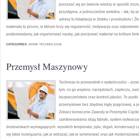
poruszać się po świecie wiedzy w sposób zrozu
przystępna, a jednocześnie ambitna – tak, by 
adresy to Adaptacja w żłobku i przedszkolu i Źł
materiału to proces, w którym liczy się regularność, motywacja oraz odpowiedn
podpowiadamy, jak organizować naukę, jak porcjować materiał na krótsze blok
CATEGORIES:
NOWE TECHNOLOGIE
Przemysł Maszynowy
Techneau to przewodnik o wytwórczości – przed
tym, co go wspiera: narzędziach, zapleczu, zasi
bezpieczeństwie oraz kontroli jakości. To punkt
przemysłowe bez zbędnej mgły pojęciowej, a je
Zobacz koniecznie Zawody w Przemyśle Ciężkim
zainteresowania stoją fabryki, system wytwarzan
środowiskach wymagających: wysokich temperatur, pyłu, drgań, kondensacji czy
się takie rozwiązania, jak je wdrażać, jak je serwisować oraz jak modernizować