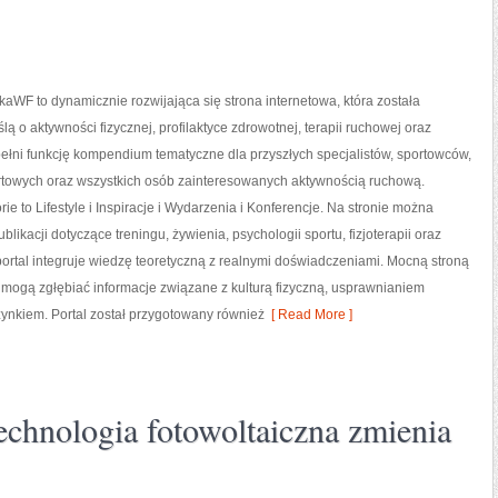
aWF to dynamicznie rozwijająca się strona internetowa, która została
lą o aktywności fizycznej, profilaktyce zdrowotnej, terapii ruchowej oraz
ełni funkcję kompendium tematyczne dla przyszłych specjalistów, sportowców,
towych oraz wszystkich osób zainteresowanych aktywnością ruchową.
ie to Lifestyle i Inspiracje i Wydarzenia i Konferencje. Na stronie można
blikacji dotyczące treningu, żywienia, psychologii sportu, fizjoterapii oraz
ortal integruje wiedzę teoretyczną z realnymi doświadczeniami. Mocną stroną
y mogą zgłębiać informacje związane z kulturą fizyczną, usprawnianiem
ynkiem. Portal został przygotowany również
[ Read More ]
technologia fotowoltaiczna zmienia