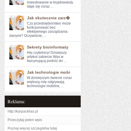
⁢inwestowanie w kryptowaluty
staje się coraz ...
Jak skutecznie zarz�
Czy przedsiębiorstwo może
‌funkcjonować bez
⁢efektywnego⁤ zarządzania
danymi? Oczywiście, ...
Sekrety bioinformaty
Hej⁤ czytelnicy! Dzisiejszy
artykuł zabierze Was w
fascynującą podróż⁣ do ...
Jak technologie mobi
W dzisiejszym świecie coraz
większą rolę odgrywają
technologie mobilne, ...
Reklama:
http://karpackilas.pl
Przeczytaj pełen wpis
Poznaj więcej szczegółów tutaj