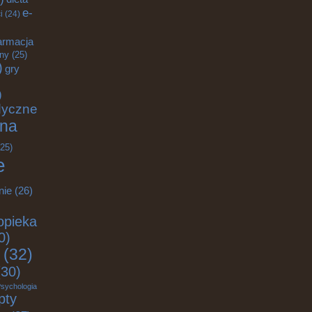
e-
i
(24)
armacja
zny
(25)
)
gry
)
dyczne
na
25)
e
nie
(26)
opieka
0)
(32)
30)
sychologia
pty