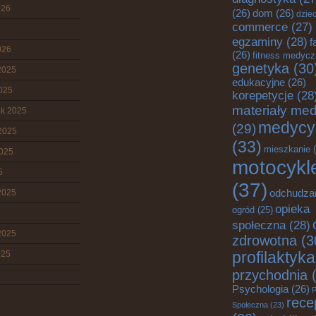
026
(26)
dom
(26)
dziec
commerce
(27)
egzaminy
(28)
f
026
(26)
fitness medyc
genetyka
(30
2025
edukacyjne
(26)
2025
korepetycje
(28
materiały me
ik 2025
medycy
(29)
2025
(33)
mieszkanie
(
2025
motocykl
5
(37)
2025
odchudza
opieka
ogród
(25)
społeczna
(28)
2025
zdrowotna
(3
025
profilaktyka
przychodnia
(
Psychologia
(26)
P
rece
Społeczna
(23)