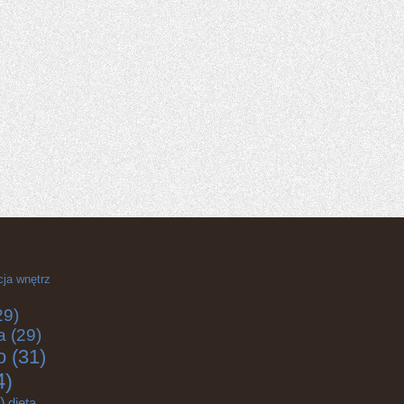
cja wnętrz
29)
a
(29)
o
(31)
4)
)
dieta