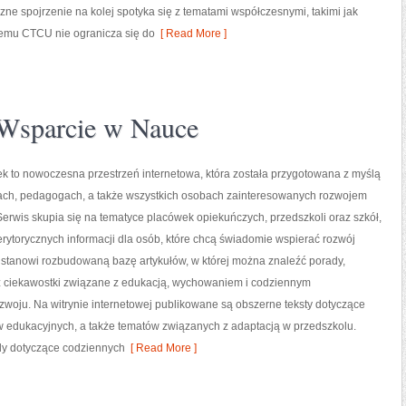
e spojrzenie na kolej spotyka się z tematami współczesnymi, takimi jak
emu CTCU nie ogranicza się do
[ Read More ]
Wsparcie w Nauce
tek to nowoczesna przestrzeń internetowa, która została przygotowana z myślą
ach, pedagogach, a także wszystkich osobach zainteresowanych rozwojem
erwis skupia się na tematyce placówek opiekuńczych, przedszkoli oraz szkół,
rytorycznych informacji dla osób, które chcą świadomie wspierać rozwój
 stanowi rozbudowaną bazę artykułów, w której można znaleźć porady,
 ciekawostki związane z edukacją, wychowaniem i codziennym
woju. Na witrynie internetowej publikowane są obszerne teksty dotyczące
w edukacyjnych, a także tematów związanych z adaptacją w przedszkolu.
ady dotyczące codziennych
[ Read More ]