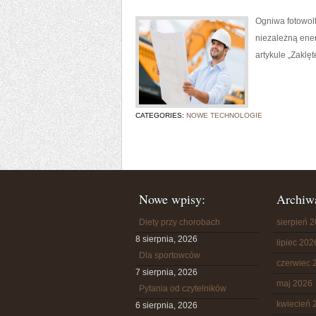
Ogniwa fotowolt
niezależną ener
artykule „Zaklęt
CATEGORIES:
NOWE TECHNOLOGIE
Nowe wpisy:
Archiw
Diety przy chorobach
sierpień 
8 sierpnia, 2026
lipiec 202
Dla sportowców
czerwiec 
7 sierpnia, 2026
maj 2026
Pytania od czytelników
kwiecień 
6 sierpnia, 2026