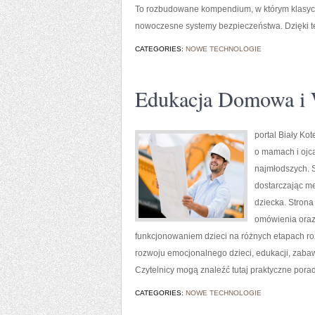
To rozbudowane kompendium, w którym klasyczn
nowoczesne systemy bezpieczeństwa. Dzięki t
CATEGORIES:
NOWE TECHNOLOGIE
Edukacja Domowa i 
portal Biały Ko
o mamach i ojc
najmłodszych. S
dostarczając me
dziecka. Strona
omówienia oraz
funkcjonowaniem dzieci na różnych etapach roz
rozwoju emocjonalnego dzieci, edukacji, zaba
Czytelnicy mogą znaleźć tutaj praktyczne por
CATEGORIES:
NOWE TECHNOLOGIE