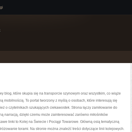
gi
e
y blog, które skupia się na transporcie szynowym oraz wszystkim, co wiąże
ą mobilnością. To portal tworzony z myślą o osobach, które interesują się
nież o czytelnikach szukających ciekawostek. Strona łączy zamiłowanie do
pną narracją, dzięki czemu może zainteresować zarówno miłośników
awe linki to Kolej na Świecie i Pociągi Towarowe. Główną osią tematyczną
dróżowanie torami. Na stronie można znaleźć treści dotyczące linii kolejowych.