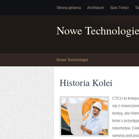
Strona główna
Archiwum
Spis Treści
Ta
Nowe Technologi
Nowe Technologie
Historia Kolei
CTCU to kolejow
się z nowoczesn
koleją, ale rów
kolei z przystę
lokomotyw. Ciek
serwisu jest po