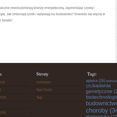
aiczne rewolucjonizują branżę energetyczną, zapewniając czystą i
gię. Jak zmieniają rynek i wpływają na środowisko? Dowiedz się więcej w
e światło”.
a
Strony
Tagi:
apteka
(26)
aranża
2026
Archiwum
badania
(25)
6
Spis Treści
genetyczne
(
biotechnologi
2026
Tagi
budownictw
choroby
(3
2026
diagnostyka
(27