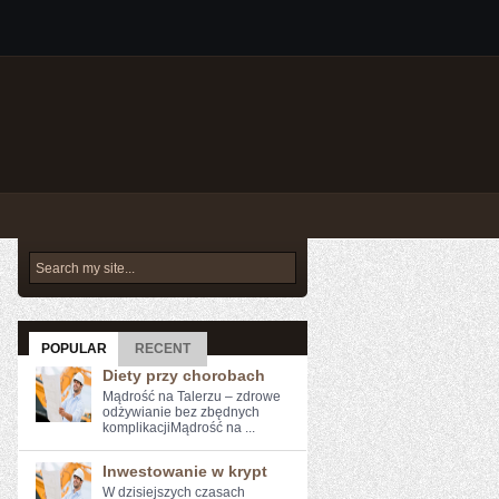
POPULAR
RECENT
Diety przy chorobach
Mądrość na Talerzu – zdrowe
odżywianie bez zbędnych
komplikacjiMądrość na ...
Inwestowanie w krypt
W ⁤dzisiejszych czasach