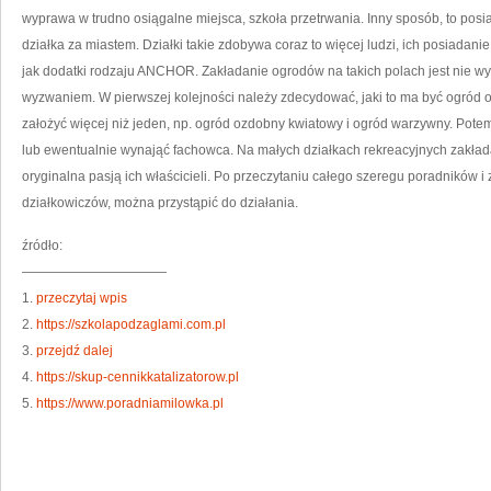
P
wyprawa w trudno osiągalne miejsca, szkoła przetrwania. Inny sposób, to posi
S
działka za miastem. Działki takie zdobywa coraz to więcej ludzi, ich posiadan
jak dodatki rodzaju ANCHOR. Zakładanie ogrodów na takich polach jest nie w
wyzwaniem. W pierwszej kolejności należy zdecydować, jaki to ma być ogród 
założyć więcej niż jeden, np. ogród ozdobny kwiatowy i ogród warzywny. Pot
lub ewentualnie wynająć fachowca. Na małych działkach rekreacyjnych zakład
oryginalna pasją ich właścicieli. Po przeczytaniu całego szeregu poradników i 
działkowiczów, można przystąpić do działania.
źródło:
———————————
1.
przeczytaj wpis
2.
https://szkolapodzaglami.com.pl
3.
przejdź dalej
4.
https://skup-cennikkatalizatorow.pl
5.
https://www.poradniamilowka.pl