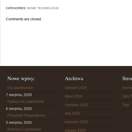
CATEGORIES:
NOWE TECHNOLOGIE
Comments are closed.
Nowe wpisy:
Archiwa
Stro
Dla sportowców
sierpień 2026
Arch
7 sierpnia, 2026
lipiec 2026
Spis T
Pytania od czytelników
czerwiec 2026
Tagi
6 sierpnia, 2026
maj 2026
Poradniki Fotograficzne
kwiecień 2026
5 sierpnia, 2026
Rubryka Czytelników
marzec 2026