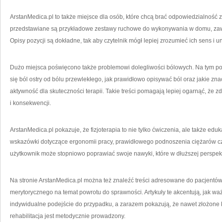
ArstanMedica.pl to także miejsce dla osób, które chcą brać odpowiedzialność 
przedstawiane są przykładowe zestawy ruchowe do wykonywania w domu, zaw
Opisy pozycji są dokładne, tak aby czytelnik mógł lepiej zrozumieć ich sens i
Dużo miejsca poświęcono także problemowi dolegliwości bólowych. Na tym por
się ból ostry od bólu przewlekłego, jak prawidłowo opisywać ból oraz jakie zn
aktywność dla skuteczności terapii. Takie treści pomagają lepiej ogarnąć, że z
i konsekwencji.
ArstanMedica.pl pokazuje, że fizjoterapia to nie tylko ćwiczenia, ale także edu
wskazówki dotyczące ergonomii pracy, prawidłowego podnoszenia ciężarów czy
użytkownik może stopniowo poprawiać swoje nawyki, które w dłuższej perspek
Na stronie ArstanMedica.pl można też znaleźć treści adresowane do pacjentów
merytorycznego na temat powrotu do sprawności. Artykuły te akcentują, jak wa
indywidualne podejście do przypadku, a zarazem pokazują, że nawet złożone 
rehabilitacja jest metodycznie prowadzony.