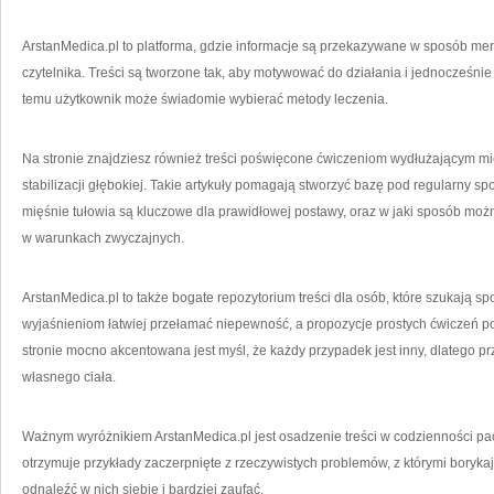
ArstanMedica.pl to platforma, gdzie informacje są przekazywane w sposób mer
czytelnika. Treści są tworzone tak, aby motywować do działania i jednocześnie
temu użytkownik może świadomie wybierać metody leczenia.
Na stronie znajdziesz również treści poświęcone ćwiczeniom wydłużającym mię
stabilizacji głębokiej. Takie artykuły pomagają stworzyć bazę pod regularny sp
mięśnie tułowia są kluczowe dla prawidłowej postawy, oraz w jaki sposób możn
w warunkach zwyczajnych.
ArstanMedica.pl to także bogate repozytorium treści dla osób, które szukają s
wyjaśnieniom łatwiej przełamać niepewność, a propozycje prostych ćwiczeń
stronie mocno akcentowana jest myśl, że każdy przypadek jest inny, dlatego pr
własnego ciała.
Ważnym wyróżnikiem ArstanMedica.pl jest osadzenie treści w codzienności pacj
otrzymuje przykłady zaczerpnięte z rzeczywistych problemów, z którymi borykaj
odnaleźć w nich siebie i bardziej zaufać.