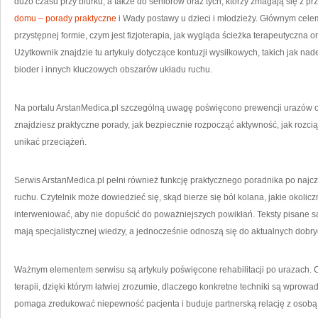
dużo czasu przy biurku, a także do seniorów oraz tych, którzy zmagają się z p
domu – porady praktyczne
i Wady postawy u dzieci i młodzieży. Głównym celem
przystępnej formie, czym jest fizjoterapia, jak wygląda ścieżka terapeutyczna 
Użytkownik znajdzie tu artykuły dotyczące kontuzji wysiłkowych, takich jak nade
bioder i innych kluczowych obszarów układu ruchu.
Na portalu ArstanMedica.pl szczególną uwagę poświęcono prewencji urazów o
znajdziesz praktyczne porady, jak bezpiecznie rozpocząć aktywność, jak rozcią
unikać przeciążeń.
Serwis ArstanMedica.pl pełni również funkcję praktycznego poradnika po najc
ruchu. Czytelnik może dowiedzieć się, skąd bierze się ból kolana, jakie okolic
interweniować, aby nie dopuścić do poważniejszych powikłań. Teksty pisane są
mają specjalistycznej wiedzy, a jednocześnie odnoszą się do aktualnych dobrych
Ważnym elementem serwisu są artykuły poświęcone rehabilitacji po urazach. Cz
terapii, dzięki którym łatwiej zrozumie, dlaczego konkretne techniki są wprowa
pomaga zredukować niepewność pacjenta i buduje partnerską relację z osobą