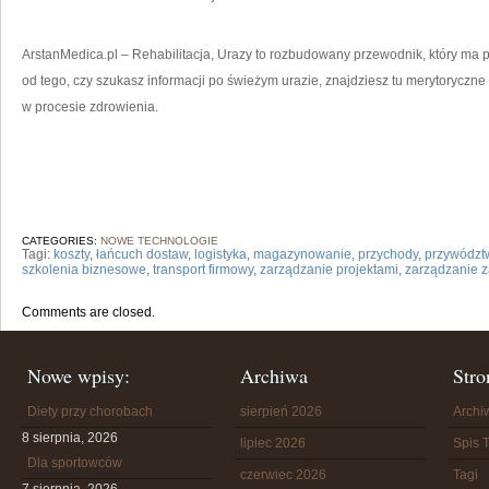
ArstanMedica.pl – Rehabilitacja, Urazy to rozbudowany przewodnik, który ma p
od tego, czy szukasz informacji po świeżym urazie, znajdziesz tu merytoryczne 
w procesie zdrowienia.
CATEGORIES:
NOWE TECHNOLOGIE
Tagi:
koszty
,
łańcuch dostaw
,
logistyka
,
magazynowanie
,
przychody
,
przywództ
szkolenia biznesowe
,
transport firmowy
,
zarządzanie projektami
,
zarządzanie 
Comments are closed.
Nowe wpisy:
Archiwa
Stro
Diety przy chorobach
sierpień 2026
Arch
8 sierpnia, 2026
lipiec 2026
Spis T
Dla sportowców
czerwiec 2026
Tagi