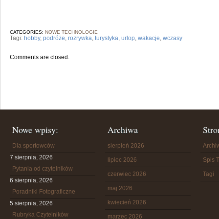
CATEGORIES:
NOWE TECHNOLOGIE
Tagi:
hobby
,
podróże
,
rozrywka
,
turystyka
,
urlop
,
wakacje
,
wczasy
Comments are closed.
Nowe wpisy:
Archiwa
Stro
Dla sportowców
sierpień 2026
Arch
7 sierpnia, 2026
lipiec 2026
Spis T
Pytania od czytelników
czerwiec 2026
Tagi
6 sierpnia, 2026
maj 2026
Poradniki Fotograficzne
kwiecień 2026
5 sierpnia, 2026
Rubryka Czytelników
marzec 2026