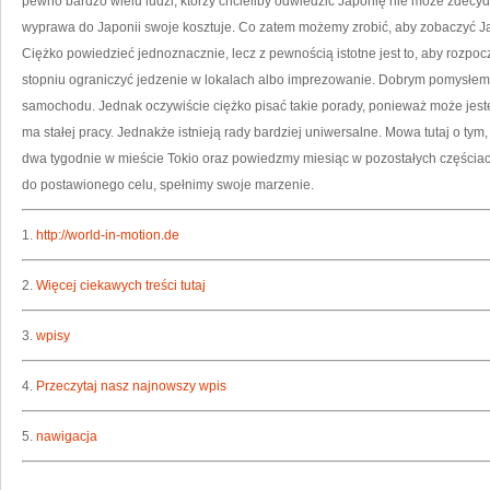
pewno bardzo wielu ludzi, którzy chcieliby odwiedzić Japonię nie może zdecyd
wyprawa do Japonii swoje kosztuje. Co zatem możemy zrobić, aby zobaczyć J
Ciężko powiedzieć jednoznacznie, lecz z pewnością istotne jest to, aby rozp
stopniu ograniczyć jedzenie w lokalach albo imprezowanie. Dobrym pomysłem 
samochodu. Jednak oczywiście ciężko pisać takie porady, ponieważ może jesteś
ma stałej pracy. Jednakże istnieją rady bardziej uniwersalne. Mowa tutaj o tym
dwa tygodnie w mieście Tokio oraz powiedzmy miesiąc w pozostałych częściach 
do postawionego celu, spełnimy swoje marzenie.
1.
http://world-in-motion.de
2.
Więcej ciekawych treści tutaj
3.
wpisy
4.
Przeczytaj nasz najnowszy wpis
5.
nawigacja