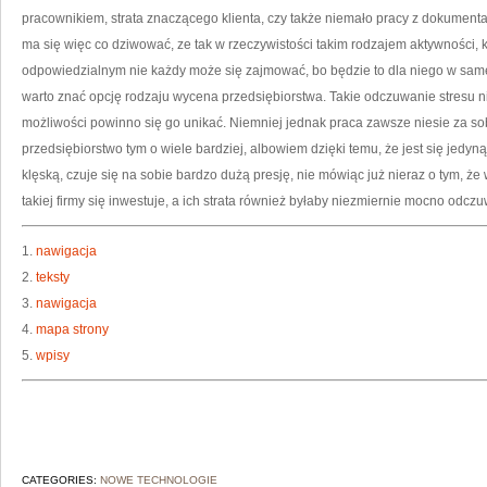
MA
pracownikiem, strata znaczącego klienta, czy także niemało pracy z dokumentam
OB
LU
ma się więc co dziwować, ze tak w rzeczywistości takim rodzajem aktywności, 
TE
RZ
odpowiedzialnym nie każdy może się zajmować, bo będzie to dla niego w sam
warto znać opcję rodzaju wycena przedsiębiorstwa. Takie odczuwanie stresu ni
możliwości powinno się go unikać. Niemniej jednak praca zawsze niesie za s
przedsiębiorstwo tym o wiele bardziej, albowiem dzięki temu, że jest się jedyn
klęską, czuje się na sobie bardzo dużą presję, nie mówiąc już nieraz o tym, ż
takiej firmy się inwestuje, a ich strata również byłaby niezmiernie mocno odcz
1.
nawigacja
2.
teksty
3.
nawigacja
4.
mapa strony
5.
wpisy
CATEGORIES:
NOWE TECHNOLOGIE