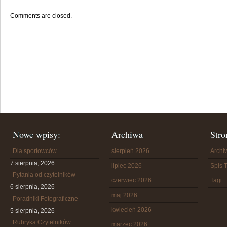
Comments are closed.
Nowe wpisy:
Archiwa
Stro
Dla sportowców
sierpień 2026
Arch
7 sierpnia, 2026
lipiec 2026
Spis T
Pytania od czytelników
czerwiec 2026
Tagi
6 sierpnia, 2026
maj 2026
Poradniki Fotograficzne
kwiecień 2026
5 sierpnia, 2026
Rubryka Czytelników
marzec 2026